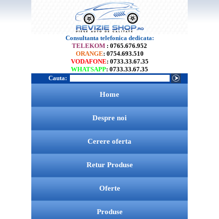
Consultanta telefonica dedicata:
TELEKOM
: 0765.676.952
ORANGE
: 0754.693.510
VODAFONE
: 0733.33.67.35
WHATSAPP
: 0733.33.67.35
Cauta:
Home
Despre noi
Cerere oferta
Retur Produse
Oferte
Produse