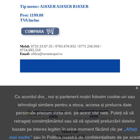
Tip motor: A16XER A18XER B18XER
Pret: 1199.00
TVA Inclus
Mobil:
0733.33.67.35 / 0765.676.952 / 0771.256.956 /
0754.693.510
Email:
office@revizieopel.ro
x
Cu acordul dvs., noi și partenerii noștri folosim cookie-uri sau
tehnologii similare pentru a stoca, accesa și prelucra date
personale precum vizita dvs. pe acest site web. Puteți să vă
retrageți consimțământul sau să vă opuneți prelucrării datelor
bazate pe interes legitim în orice moment făcând clic pe
„Aflați
Harta Site
Termeni si conditii
mai multe”
sau în Politica noastră de confidențialitate de pe acest