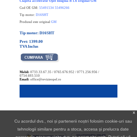
Clapeta acceleratie Opel Insignia B 1.6 original GM
Cod OE GM:
55491534 55496266
Tip motor:
D16SHT
Produsul este original
GM
Tip motor: D16SHT
Pret: 1399.00
TVA Inclus
Mobil:
0733.33.67.35 / 0765.676.952 / 0771.256.956 /
0754.693.510
Email:
office@revizieopel.ro
x
Cu acordul dvs., noi și partenerii noștri folosim cookie-uri sau
tehnologii similare pentru a stoca, accesa și prelucra date