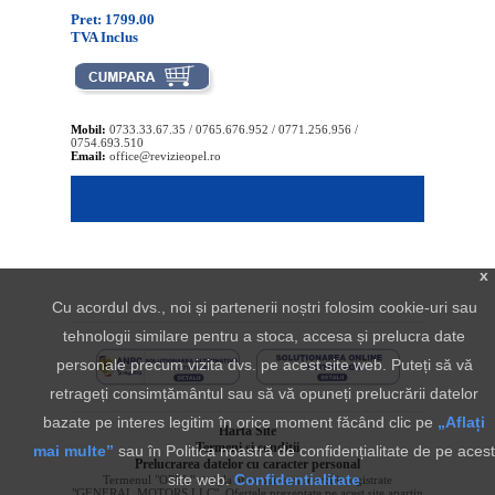
Pret: 1799.00
TVA Inclus
Mobil:
0733.33.67.35 / 0765.676.952 / 0771.256.956 /
0754.693.510
Email:
office@revizieopel.ro
x
Cu acordul dvs., noi și partenerii noștri folosim cookie-uri sau
tehnologii similare pentru a stoca, accesa și prelucra date
personale precum vizita dvs. pe acest site web. Puteți să vă
retrageți consimțământul sau să vă opuneți prelucrării datelor
bazate pe interes legitim în orice moment făcând clic pe
„Aflați
Harta Site
Termeni si conditii
mai multe”
sau în Politica noastră de confidențialitate de pe acest
Prelucrarea datelor cu caracter personal
site web.
Confidentialitate
Termenul "OPEL" si sigla aferenta sunt marci inregistrate
"GENERAL MOTORS LLC". Ofertele prezentate pe acest site apartin