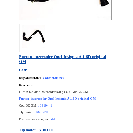
Furtun intercooler Opel Insignia A 1.6D original
GM
Cod:
Disponibilitate:
Contactati-ne!
Descriere:
Furtun radiator intercooler stanga ORIGINAL GM
Furtun intercooler Opel Insignia A 1.6D original GM
Cod OE GM:
13419441
Tip motor:
B16DTH
Produsul este original
GM
Tip motor: B16DTH