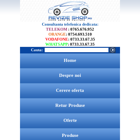
Consultanta telefonica dedicata:
TELEKOM
: 0765.676.952
ORANGE
: 0754.693.510
VODAFONE
: 0733.33.67.35
WHATSAPP
: 0733.33.67.35
Cauta:
Home
Despre noi
Cerere oferta
Retur Produse
Oferte
Produse