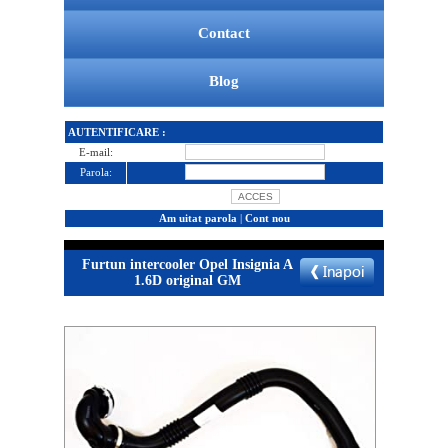
Contact
Blog
AUTENTIFICARE :
E-mail:
Parola:
Am uitat parola
|
Cont nou
Furtun intercooler Opel Insignia A
1.6D original GM