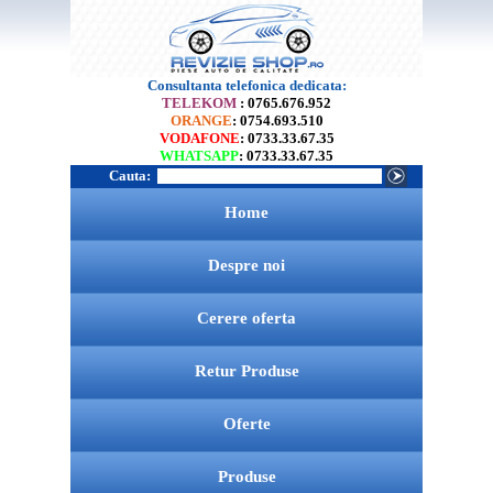
Consultanta telefonica dedicata:
TELEKOM
: 0765.676.952
ORANGE
: 0754.693.510
VODAFONE
: 0733.33.67.35
WHATSAPP
: 0733.33.67.35
Cauta:
Home
Despre noi
Cerere oferta
Retur Produse
Oferte
Produse