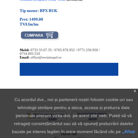
Tip motor: BPX BUK
Pret: 1499.00
TVA Inclus
Mobil:
0733.33.67.35 / 0765.676.952 / 0771.256.956 /
0754.693.510
Email:
office@revizieopel.ro
x
Cu acordul dvs., noi și partenerii noștri folosim cookie-uri sau
tehnologii similare pentru a stoca, accesa și prelucra date
personale precum vizita dvs. pe acest site web. Puteți să vă
retrageți consimțământul sau să vă opuneți prelucrării datelor
bazate pe interes legitim în orice moment făcând clic pe
„Aflați
Harta Site