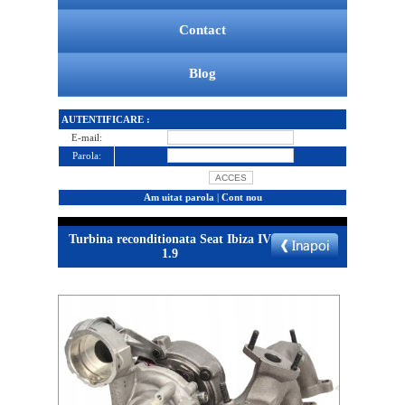
Contact
Blog
AUTENTIFICARE :
E-mail:
Parola:
Am uitat parola
|
Cont nou
Turbina reconditionata Seat Ibiza IV
1.9