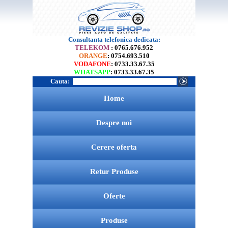
Consultanta telefonica dedicata:
TELEKOM
: 0765.676.952
ORANGE
: 0754.693.510
VODAFONE
: 0733.33.67.35
WHATSAPP
: 0733.33.67.35
Cauta:
Home
Despre noi
Cerere oferta
Retur Produse
Oferte
Produse