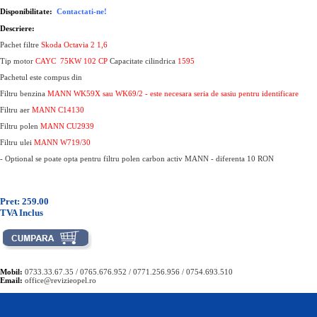
Disponibilitate:
Contactati-ne!
Descriere:
Pachet filtre
Skoda Octavia 2 1,6
Tip motor
CAYC 75KW 102 CP
Capacitate cilindrica
1595
Pachetul este compus din
Filtru benzina
MANN WK59X sau WK69/2 - este necesara seria de sasiu pentru identificare
Filtru aer
MANN C14130
Filtru polen
MANN CU2939
Filtru ulei
MANN W719/30
- Optional se poate opta pentru filtru polen carbon activ MANN - diferenta 10 RON
Pret: 259.00
TVA Inclus
Mobil:
0733.33.67.35 / 0765.676.952 / 0771.256.956 / 0754.693.510
Email:
office@revizieopel.ro