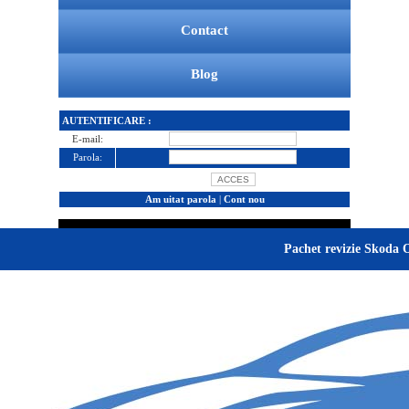
Contact
Blog
AUTENTIFICARE :
E-mail:
Parola:
Am uitat parola
|
Cont nou
Pachet revizie Skoda O