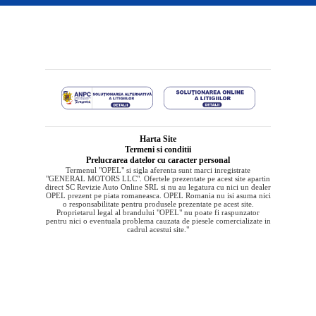
Harta Site
Termeni si conditii
Prelucrarea datelor cu caracter personal
Termenul "OPEL" si sigla aferenta sunt marci inregistrate
"GENERAL MOTORS LLC". Ofertele prezentate pe acest site apartin
direct SC Revizie Auto Online SRL si nu au legatura cu nici un dealer
OPEL prezent pe piata romaneasca. OPEL Romania nu isi asuma nici
o responsabilitate pentru produsele prezentate pe acest site.
Proprietarul legal al brandului "OPEL" nu poate fi raspunzator
pentru nici o eventuala problema cauzata de piesele comercializate in
cadrul acestui site."