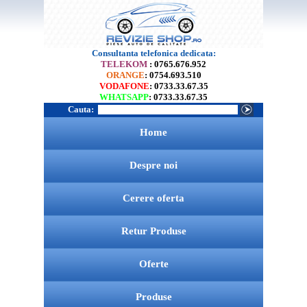
Consultanta telefonica dedicata:
TELEKOM
: 0765.676.952
ORANGE
: 0754.693.510
VODAFONE
: 0733.33.67.35
WHATSAPP
: 0733.33.67.35
Cauta:
Home
Despre noi
Cerere oferta
Retur Produse
Oferte
Produse