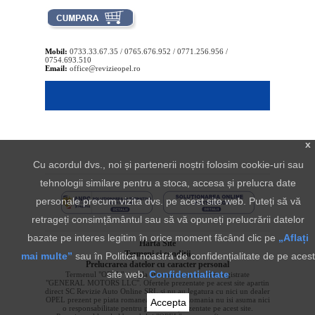
Mobil:
0733.33.67.35 / 0765.676.952 / 0771.256.956 /
0754.693.510
Email:
office@revizieopel.ro
x
Cu acordul dvs., noi și partenerii noștri folosim cookie-uri sau
tehnologii similare pentru a stoca, accesa și prelucra date
personale precum vizita dvs. pe acest site web. Puteți să vă
retrageți consimțământul sau să vă opuneți prelucrării datelor
bazate pe interes legitim în orice moment făcând clic pe
„Aflați
Harta Site
Termeni si conditii
mai multe”
sau în Politica noastră de confidențialitate de pe acest
Prelucrarea datelor cu caracter personal
site web.
Confidentialitate
Termenul "OPEL" si sigla aferenta sunt marci inregistrate
"GENERAL MOTORS LLC". Ofertele prezentate pe acest site apartin
direct SC Revizie Auto Online SRL si nu au legatura cu nici un dealer
OPEL prezent pe piata romaneasca. OPEL Romania nu isi asuma nici
Accepta
o responsabilitate pentru produsele prezentate pe acest site.