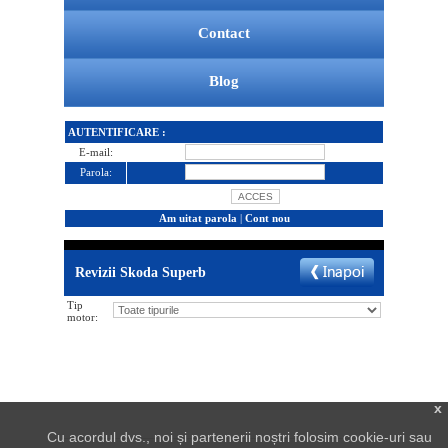
Contact
Blog
AUTENTIFICARE :
E-mail:
Parola:
Am uitat parola
|
Cont nou
Revizii Skoda Superb
Tip
motor:
x
Cu acordul dvs., noi și partenerii noștri folosim cookie-uri sau