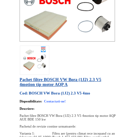
Pachet filtre BOSCH VW Bora (1J2) 2.3 V5
4motion tip motor AQP A
Cod: BOSCH VW Bora (1J2) 2.3 V5 4mo
Disponibilitate:
Contactati-ne!
Descriere:
Pachet filtre BOSCH VW Bora (1J2) 2.3 V5 4motion tip motor AQP
AUE BDE 150 kw
Pachetul de revizie contine urmatoarele:
Varianta 1: Filtru aer (pentru climat rece incepand cu an