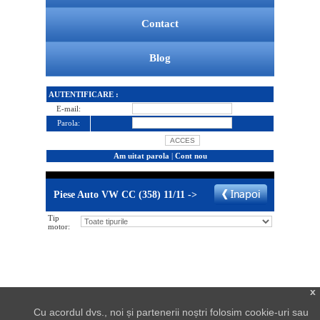
Contact
Blog
AUTENTIFICARE :
E-mail:
Parola:
Am uitat parola
|
Cont nou
Piese Auto VW CC (358) 11/11 ->
Tip
motor:
x
Cu acordul dvs., noi și partenerii noștri folosim cookie-uri sau