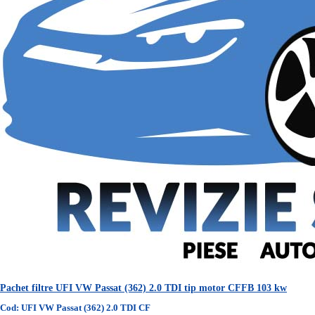
Pachet filtre UFI VW Passat (362) 2.0 TDI tip motor CFFB 103 kw
Cod: UFI VW Passat (362) 2.0 TDI CF