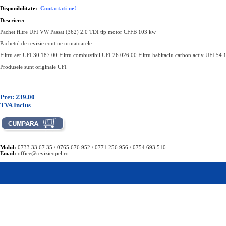
Disponibilitate:
Contactati-ne!
Descriere:
Pachet filtre UFI VW Passat (362) 2.0 TDI tip motor CFFB 103 kw
Pachetul de revizie contine urmatoarele:
Filtru aer UFI 30.187.00 Filtru combustibil UFI 26.026.00 Filtru habitaclu carbon activ UFI 54
Produsele sunt originale UFI
Pret: 239.00
TVA Inclus
Mobil:
0733.33.67.35 / 0765.676.952 / 0771.256.956 / 0754.693.510
Email:
office@revizieopel.ro