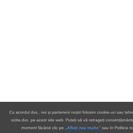
Cu acordul dvs., noi și partenerii noștri folosim cookie-uri sau te
vizita dvs. pe acest site web. Puteți să vă retrageți consimțământu
moment făcând clic pe
„Aflați mai multe”
sau în Politica n