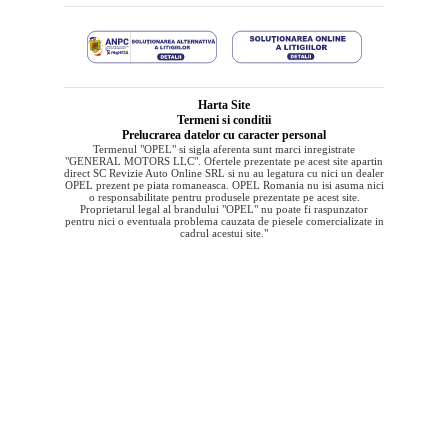
Harta Site
Termeni si conditii
Prelucrarea datelor cu caracter personal
Termenul "OPEL" si sigla aferenta sunt marci inregistrate
"GENERAL MOTORS LLC". Ofertele prezentate pe acest site apartin
direct SC Revizie Auto Online SRL si nu au legatura cu nici un dealer
OPEL prezent pe piata romaneasca. OPEL Romania nu isi asuma nici
o responsabilitate pentru produsele prezentate pe acest site.
Proprietarul legal al brandului "OPEL" nu poate fi raspunzator
pentru nici o eventuala problema cauzata de piesele comercializate in
cadrul acestui site."