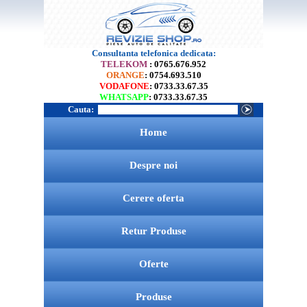
Consultanta telefonica dedicata:
TELEKOM
: 0765.676.952
ORANGE
: 0754.693.510
VODAFONE
: 0733.33.67.35
WHATSAPP
: 0733.33.67.35
Cauta:
Home
Despre noi
Cerere oferta
Retur Produse
Oferte
Produse