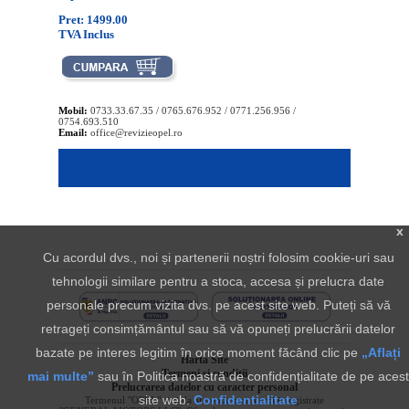
Pret: 1499.00
TVA Inclus
Mobil:
0733.33.67.35 / 0765.676.952 / 0771.256.956 /
0754.693.510
Email:
office@revizieopel.ro
x
Cu acordul dvs., noi și partenerii noștri folosim cookie-uri sau
tehnologii similare pentru a stoca, accesa și prelucra date
personale precum vizita dvs. pe acest site web. Puteți să vă
retrageți consimțământul sau să vă opuneți prelucrării datelor
bazate pe interes legitim în orice moment făcând clic pe
„Aflați
Harta Site
Termeni si conditii
mai multe”
sau în Politica noastră de confidențialitate de pe acest
Prelucrarea datelor cu caracter personal
site web.
Confidentialitate
Termenul "OPEL" si sigla aferenta sunt marci inregistrate