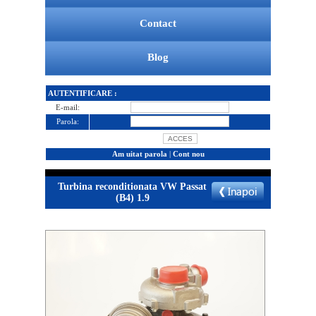
Contact
Blog
AUTENTIFICARE :
E-mail:
Parola:
Am uitat parola
|
Cont nou
Turbina reconditionata VW Passat
(B4) 1.9