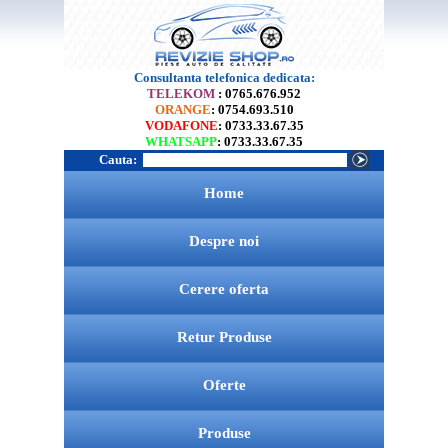
Consultanta telefonica dedicata:
TELEKOM
: 0765.676.952
ORANGE
: 0754.693.510
VODAFONE
: 0733.33.67.35
WHATSAPP
: 0733.33.67.35
Cauta:
Home
Despre noi
Cerere oferta
Retur Produse
Oferte
Produse