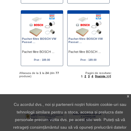
Pachet filtre BOSCH VW
Pachet filtre BOSCH VW
Passat ...
Passat ...
Pachet filtre BOSCH ...
Pachet filtre BOSCH ...
Pret : 189.00
Pret : 189.00
Afiseaza de la
1
la
24
(din
77
Pagini de rezultate:
produse)
1
2
3
4
[Inainte >>]
x
Cu acordul dvs., noi și partenerii noștri folosim cookie-uri sau
tehnologii similare pentru a stoca, accesa și prelucra date
personale precum vizita dvs. pe acest site web. Puteți să vă
retrageți consimțământul sau să vă opuneți prelucrării datelor