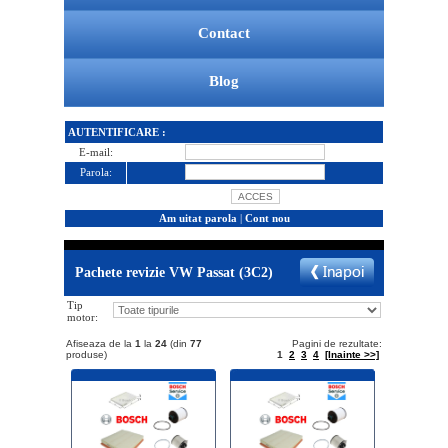
Contact
Blog
AUTENTIFICARE :
E-mail:
Parola:
Am uitat parola
|
Cont nou
Pachete revizie VW Passat (3C2)
Tip
motor:
Afiseaza de la
1
la
24
(din
77
Pagini de rezultate:
produse)
1
2
3
4
[Inainte >>]