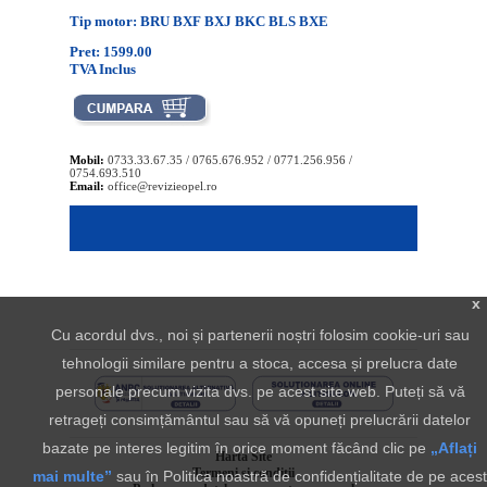
Tip motor: BRU BXF BXJ BKC BLS BXE
Pret: 1599.00
TVA Inclus
Mobil:
0733.33.67.35 / 0765.676.952 / 0771.256.956 /
0754.693.510
Email:
office@revizieopel.ro
x
Cu acordul dvs., noi și partenerii noștri folosim cookie-uri sau
tehnologii similare pentru a stoca, accesa și prelucra date
personale precum vizita dvs. pe acest site web. Puteți să vă
retrageți consimțământul sau să vă opuneți prelucrării datelor
bazate pe interes legitim în orice moment făcând clic pe
„Aflați
Harta Site
Termeni si conditii
mai multe”
sau în Politica noastră de confidențialitate de pe acest