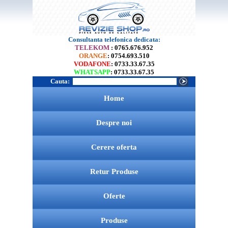
Consultanta telefonica dedicata:
TELEKOM
: 0765.676.952
ORANGE
: 0754.693.510
VODAFONE
: 0733.33.67.35
WHATSAPP
: 0733.33.67.35
Cauta:
Home
Despre noi
Cerere oferta
Retur Produse
Oferte
Produse