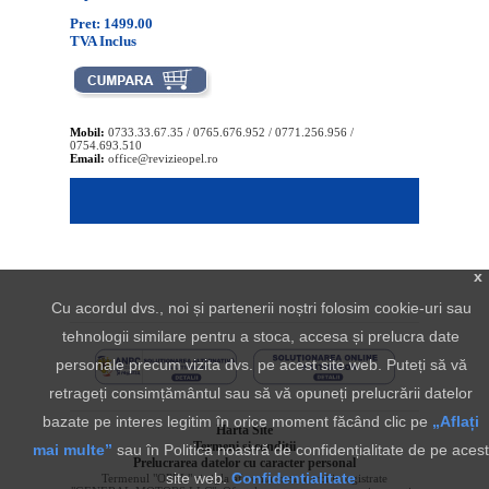
Pret: 1499.00
TVA Inclus
Mobil:
0733.33.67.35 / 0765.676.952 / 0771.256.956 /
0754.693.510
Email:
office@revizieopel.ro
x
Cu acordul dvs., noi și partenerii noștri folosim cookie-uri sau
tehnologii similare pentru a stoca, accesa și prelucra date
personale precum vizita dvs. pe acest site web. Puteți să vă
retrageți consimțământul sau să vă opuneți prelucrării datelor
bazate pe interes legitim în orice moment făcând clic pe
„Aflați
Harta Site
Termeni si conditii
mai multe”
sau în Politica noastră de confidențialitate de pe acest
Prelucrarea datelor cu caracter personal
site web.
Confidentialitate
Termenul "OPEL" si sigla aferenta sunt marci inregistrate