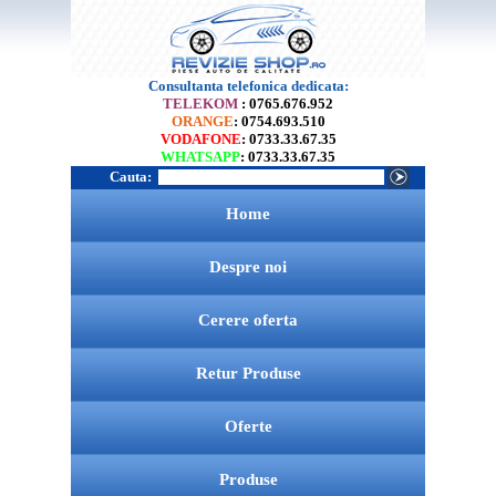
Consultanta telefonica dedicata:
TELEKOM
: 0765.676.952
ORANGE
: 0754.693.510
VODAFONE
: 0733.33.67.35
WHATSAPP
: 0733.33.67.35
Cauta:
Home
Despre noi
Cerere oferta
Retur Produse
Oferte
Produse