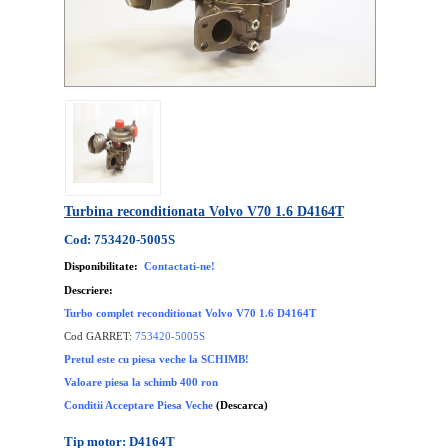
Turbina reconditionata Volvo V70 1.6 D4164T
Cod: 753420-5005S
Disponibilitate:
Contactati-ne!
Descriere:
Turbo complet reconditionat Volvo V70 1.6 D4164T
Cod GARRET:
753420-5005S
Pretul este cu piesa veche la SCHIMB!
Valoare piesa la schimb 400 ron
Conditii Acceptare Piesa Veche
(Descarca)
Tip motor: D4164T