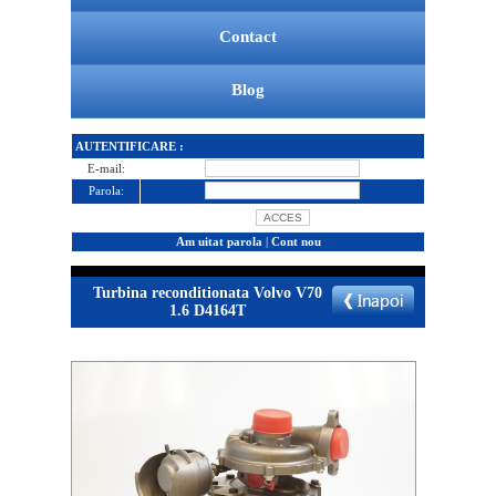
Contact
Blog
AUTENTIFICARE :
E-mail:
Parola:
Am uitat parola
|
Cont nou
Turbina reconditionata Volvo V70
1.6 D4164T