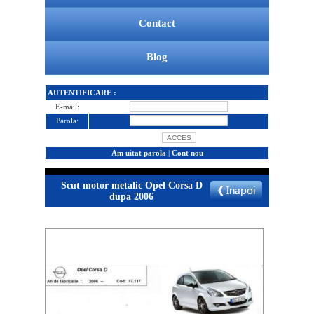
Contact
Blog
AUTENTIFICARE :
E-mail:
Parola:
Am uitat parola
|
Cont nou
Scut motor metalic Opel Corsa D
dupa 2006