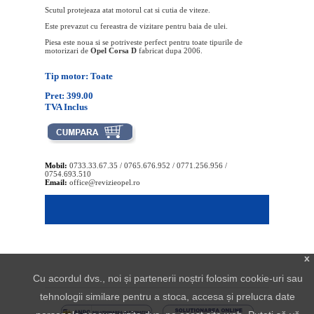
Scutul protejeaza atat motorul cat si cutia de viteze.
Este prevazut cu fereastra de vizitare pentru baia de ulei.
Piesa este noua si se potriveste perfect pentru toate tipurile de
motorizari de
Opel Corsa D
fabricat dupa 2006.
Tip motor: Toate
Pret: 399.00
TVA Inclus
Mobil:
0733.33.67.35 / 0765.676.952 / 0771.256.956 /
0754.693.510
Email:
office@revizieopel.ro
x
Cu acordul dvs., noi și partenerii noștri folosim cookie-uri sau
tehnologii similare pentru a stoca, accesa și prelucra date