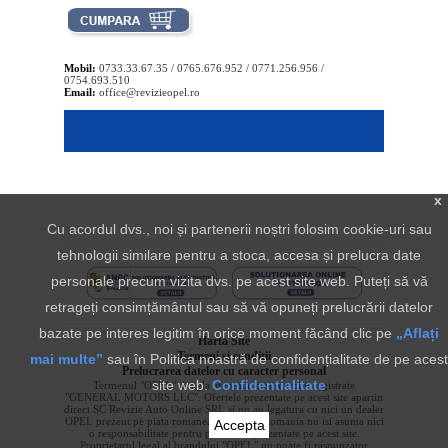
Mobil:
0733.33.67.35 / 0765.676.952 / 0771.256.956 /
0754.693.510
Email:
office@revizieopel.ro
x
Cu acordul dvs., noi și partenerii noștri folosim cookie-uri sau
tehnologii similare pentru a stoca, accesa și prelucra date
personale precum vizita dvs. pe acest site web. Puteți să vă
retrageți consimțământul sau să vă opuneți prelucrării datelor
bazate pe interes legitim în orice moment făcând clic pe
„Aflați
Harta Site
Termeni si conditii
mai multe”
sau în Politica noastră de confidențialitate de pe acest
Prelucrarea datelor cu caracter personal
site web.
Confidentialitate
Termenul "OPEL" si sigla aferenta sunt marci inregistrate
"GENERAL MOTORS LLC". Ofertele prezentate pe acest site apartin
direct SC Revizie Auto Online SRL si nu au legatura cu nici un dealer
OPEL prezent pe piata romaneasca. OPEL Romania nu isi asuma nici
Accepta
o responsabilitate pentru produsele prezentate pe acest site.
Proprietarul legal al brandului "OPEL" nu poate fi raspunzator