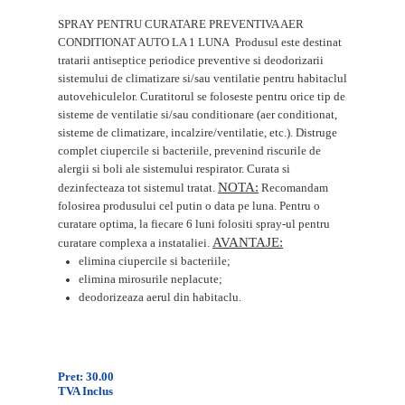
SPRAY PENTRU CURATARE PREVENTIVA AER
CONDITIONAT AUTO LA 1 LUNA
Produsul este destinat
tratarii antiseptice periodice preventive si deodorizarii
sistemului de climatizare si/sau ventilatie pentru habitaclul
autovehiculelor.
Curatitorul se foloseste pentru orice tip de
sisteme de ventilatie si/sau conditionare (aer conditionat,
sisteme de climatizare, incalzire/ventilatie, etc.). Distruge
complet ciupercile si bacteriile, prevenind riscurile de
alergii si boli ale sistemului respirator. Curata si
NOTA:
dezinfecteaza tot sistemul tratat.
Recomandam
folosirea produsului cel putin o data pe luna. Pentru o
curatare optima, la fiecare 6 luni folositi spray-ul pentru
AVANTAJE:
curatare complexa a instataliei.
elimina ciupercile si bacteriile;
elimina mirosurile neplacute;
deodorizeaza aerul din habitaclu.
Pret: 30.00
TVA Inclus