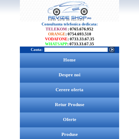
Consultanta telefonica dedicata:
TELEKOM
: 0765.676.952
ORANGE
: 0754.693.510
VODAFONE
: 0733.33.67.35
WHATSAPP
: 0733.33.67.35
Cauta:
Home
Despre noi
Cerere oferta
Retur Produse
Oferte
Produse