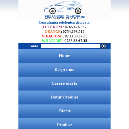
Consultanta telefonica dedicata:
TELEKOM
: 0765.676.952
ORANGE
: 0754.693.510
VODAFONE
: 0733.33.67.35
WHATSAPP
: 0733.33.67.35
Cauta:
Home
Despre noi
Cerere oferta
Retur Produse
Oferte
Produse