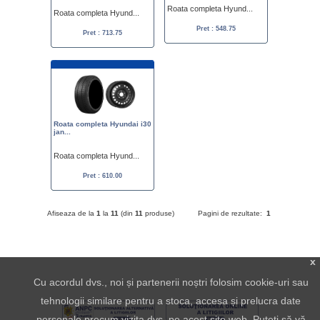
Roata completa Hyund...
Roata completa Hyund...
Pret : 548.75
Pret : 713.75
Roata completa Hyundai i30
jan...
Roata completa Hyund...
Pret : 610.00
Afiseaza de la
1
la
11
(din
11
produse)
Pagini de rezultate:
1
x
Cu acordul dvs., noi și partenerii noștri folosim cookie-uri sau
tehnologii similare pentru a stoca, accesa și prelucra date
personale precum vizita dvs. pe acest site web. Puteți să vă