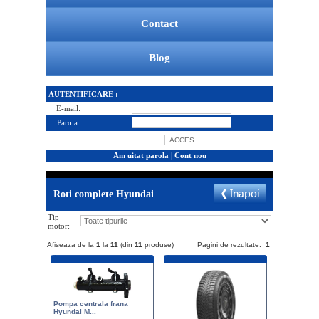
Contact
Blog
AUTENTIFICARE :
E-mail:
Parola:
Am uitat parola
|
Cont nou
Roti complete Hyundai
Tip
motor:
Afiseaza de la
1
la
11
(din
11
produse)
Pagini de rezultate:
1
Pompa centrala frana
Hyundai M...