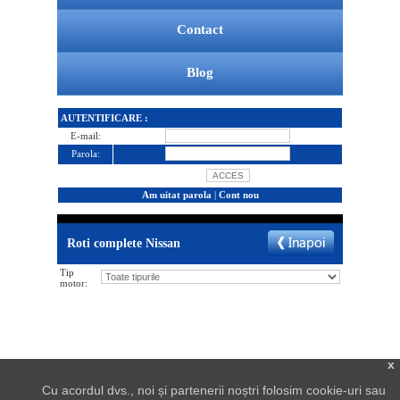
Contact
Blog
AUTENTIFICARE :
E-mail:
Parola:
Am uitat parola
|
Cont nou
Roti complete Nissan
Tip
motor:
x
Cu acordul dvs., noi și partenerii noștri folosim cookie-uri sau