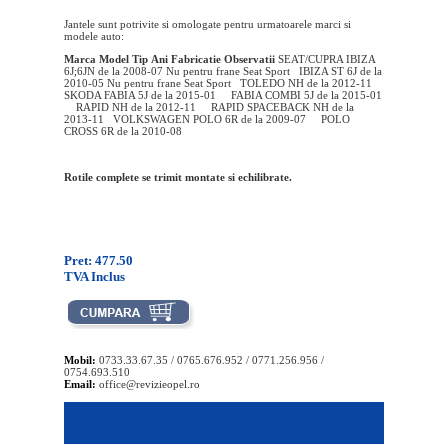
Jantele sunt potrivite si omologate pentru urmatoarele marci si
modele auto:
Marca
Model
Tip
Ani Fabricatie
Observatii
SEAT/CUPRA IBIZA
6J;6JN de la 2008-07 Nu pentru frane Seat Sport IBIZA ST 6J de la
2010-05 Nu pentru frane Seat Sport TOLEDO NH de la 2012-11
SKODA FABIA 5J de la 2015-01 FABIA COMBI 5J de la 2015-01
RAPID NH de la 2012-11 RAPID SPACEBACK NH de la
2013-11 VOLKSWAGEN POLO 6R de la 2009-07 POLO
CROSS 6R de la 2010-08
Rotile complete se trimit montate si echilibrate.
Pret: 477.50
TVA Inclus
Mobil:
0733.33.67.35 / 0765.676.952 / 0771.256.956 /
0754.693.510
Email:
office@revizieopel.ro