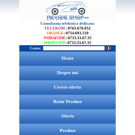
Consultanta telefonica dedicata:
TELEKOM
: 0765.676.952
ORANGE
: 0754.693.510
VODAFONE
: 0733.33.67.35
WHATSAPP
: 0733.33.67.35
Cauta:
Home
Despre noi
Cerere oferta
Retur Produse
Oferte
Produse