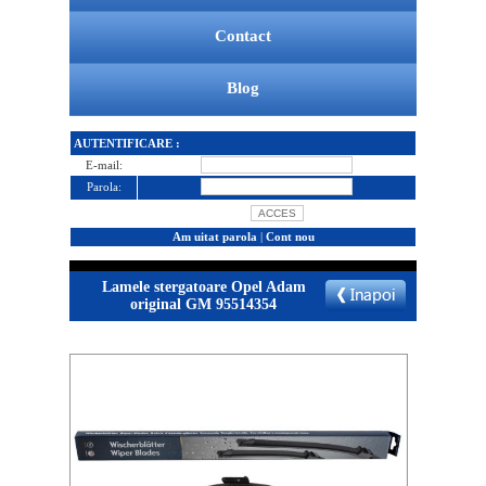
Contact
Blog
AUTENTIFICARE :
E-mail:
Parola:
Am uitat parola
|
Cont nou
Lamele stergatoare Opel Adam
original GM 95514354