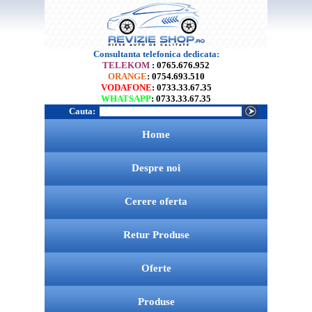
Consultanta telefonica dedicata:
TELEKOM
: 0765.676.952
ORANGE
: 0754.693.510
VODAFONE
: 0733.33.67.35
WHATSAPP
: 0733.33.67.35
Cauta:
Home
Despre noi
Cerere oferta
Retur Produse
Oferte
Produse