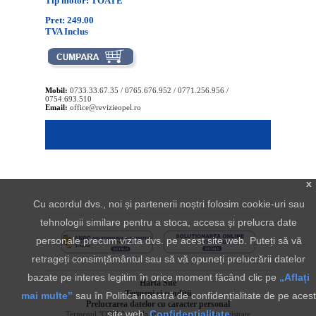
Tip motor: TOATE
Pret: 249.00
TVA Inclus
Mobil:
0733.33.67.35 / 0765.676.952 / 0771.256.956 /
0754.693.510
Email:
office@revizieopel.ro
x
Cu acordul dvs., noi și partenerii noștri folosim cookie-uri sau
tehnologii similare pentru a stoca, accesa și prelucra date
personale precum vizita dvs. pe acest site web. Puteți să vă
retrageți consimțământul sau să vă opuneți prelucrării datelor
bazate pe interes legitim în orice moment făcând clic pe
„Aflați
Harta Site
Termeni si conditii
mai multe”
sau în Politica noastră de confidențialitate de pe acest
Prelucrarea datelor cu caracter personal
site web.
Confidentialitate
Termenul "OPEL" si sigla aferenta sunt marci inregistrate