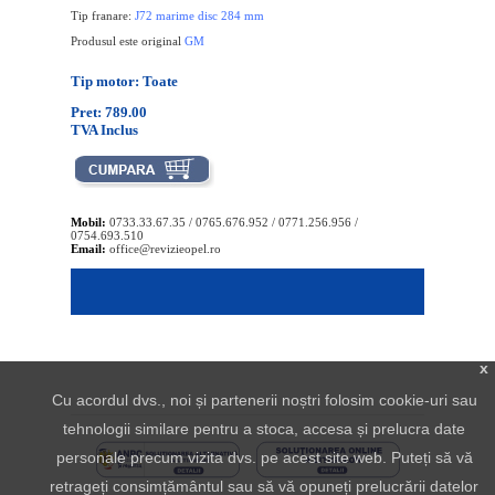
Tip franare:
J72 marime disc 284 mm
Produsul este original
GM
Tip motor: Toate
Pret: 789.00
TVA Inclus
Mobil:
0733.33.67.35 / 0765.676.952 / 0771.256.956 /
0754.693.510
Email:
office@revizieopel.ro
x
Cu acordul dvs., noi și partenerii noștri folosim cookie-uri sau
tehnologii similare pentru a stoca, accesa și prelucra date
personale precum vizita dvs. pe acest site web. Puteți să vă
retrageți consimțământul sau să vă opuneți prelucrării datelor