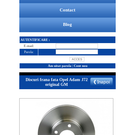
Contact
Blog
AUTENTIFICARE :
E-mail:
Parola:
Am uitat parola
|
Cont nou
Discuri frana fata Opel Adam J72
original GM