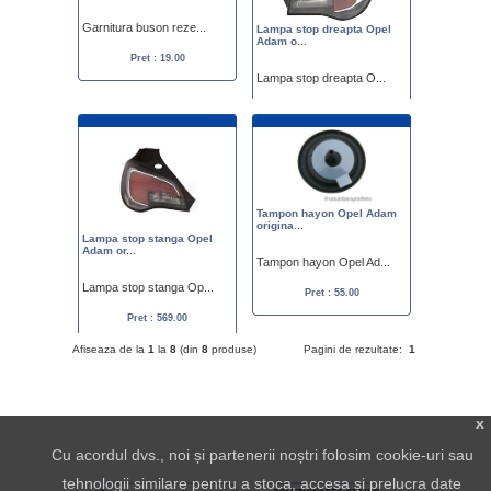
Garnitura buson reze...
Lampa stop dreapta Opel
Adam o...
Pret : 19.00
Lampa stop dreapta O...
Pret : 569.00
Tampon hayon Opel Adam
origina...
Lampa stop stanga Opel
Adam or...
Tampon hayon Opel Ad...
Lampa stop stanga Op...
Pret : 55.00
Pret : 569.00
Afiseaza de la
1
la
8
(din
8
produse)
Pagini de rezultate:
1
x
Cu acordul dvs., noi și partenerii noștri folosim cookie-uri sau
tehnologii similare pentru a stoca, accesa și prelucra date