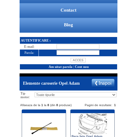
Contact
Blog
AUTENTIFICARE :
E-mail:
Parola:
Am uitat parola
|
Cont nou
Elemente caroserie Opel Adam
Tip
motor:
Afiseaza de la
1
la
8
(din
8
produse)
Pagini de rezultate:
1
Bara fata Opel Adam