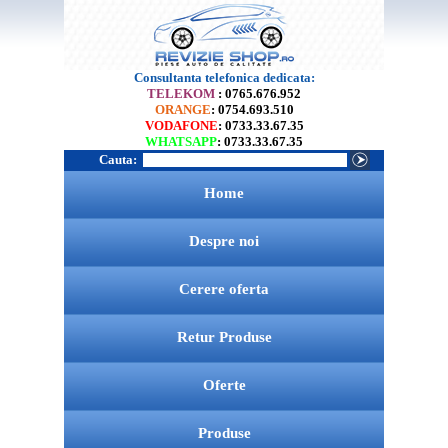
Consultanta telefonica dedicata:
TELEKOM
: 0765.676.952
ORANGE
: 0754.693.510
VODAFONE
: 0733.33.67.35
WHATSAPP
: 0733.33.67.35
Cauta:
Home
Despre noi
Cerere oferta
Retur Produse
Oferte
Produse