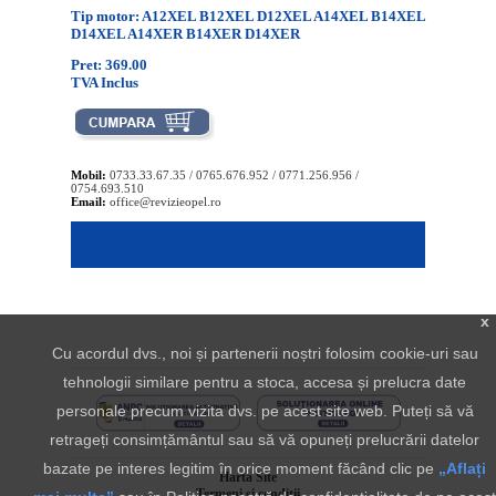
Tip motor: A12XEL B12XEL D12XEL A14XEL B14XEL
D14XEL A14XER B14XER D14XER
Pret: 369.00
TVA Inclus
Mobil:
0733.33.67.35 / 0765.676.952 / 0771.256.956 /
0754.693.510
Email:
office@revizieopel.ro
x
Cu acordul dvs., noi și partenerii noștri folosim cookie-uri sau
tehnologii similare pentru a stoca, accesa și prelucra date
personale precum vizita dvs. pe acest site web. Puteți să vă
retrageți consimțământul sau să vă opuneți prelucrării datelor
bazate pe interes legitim în orice moment făcând clic pe
„Aflați
Harta Site
Termeni si conditii