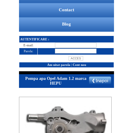
Contact
Blog
AUTENTIFICARE :
E-mail:
Parola:
Am uitat parola
|
Cont nou
Pompa apa Opel Adam 1.2 marca
HEPU