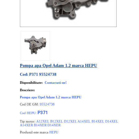
Pompa apa Opel Adam 1.2 marca HEPU
Cod: P371 95524738
Disponibilitate:
Contactati-ne!
Descriere:
Pompa apa Opel Adam 1.2 marca HEPU
Cod OE GM:
95524738
P371
Cod HEPU:
Tip motor:
A12XEL B12XEL D12XEL A14XEL B14XEL D14XEL
A14XER B14XER D14XER
Produsul este marca
HEPU