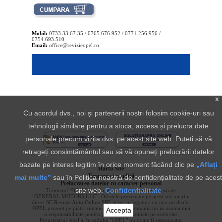
Mobil:
0733.33.67.35 / 0765.676.952 / 0771.256.956 /
0754.693.510
Email:
office@revizieopel.ro
x
Cu acordul dvs., noi și partenerii noștri folosim cookie-uri sau
tehnologii similare pentru a stoca, accesa și prelucra date
personale precum vizita dvs. pe acest site web. Puteți să vă
retrageți consimțământul sau să vă opuneți prelucrării datelor
bazate pe interes legitim în orice moment făcând clic pe
„Aflați
Harta Site
Termeni si conditii
mai multe”
sau în Politica noastră de confidențialitate de pe acest
Prelucrarea datelor cu caracter personal
site web.
Confidentialitate
Termenul "OPEL" si sigla aferenta sunt marci inregistrate
"GENERAL MOTORS LLC". Ofertele prezentate pe acest site apartin
direct SC Revizie Auto Online SRL si nu au legatura cu nici un dealer
OPEL prezent pe piata romaneasca. OPEL Romania nu isi asuma nici
Accepta
o responsabilitate pentru produsele prezentate pe acest site.
Proprietarul legal al brandului "OPEL" nu poate fi raspunzator