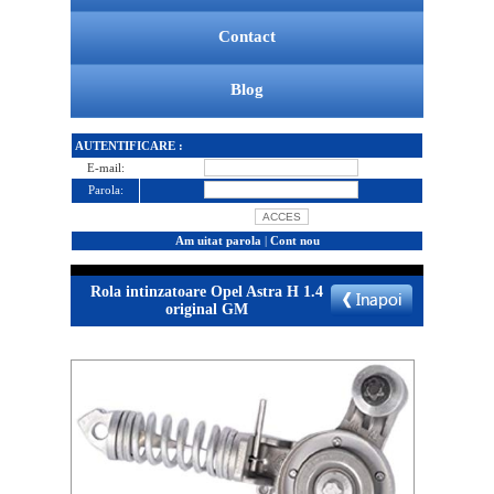
Contact
Blog
AUTENTIFICARE :
E-mail:
Parola:
Am uitat parola
|
Cont nou
Rola intinzatoare Opel Astra H 1.4
original GM