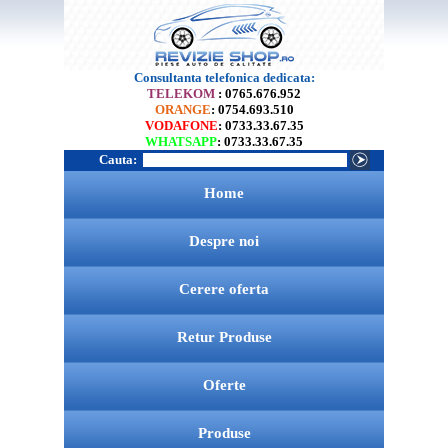
Consultanta telefonica dedicata:
TELEKOM
: 0765.676.952
ORANGE
: 0754.693.510
VODAFONE
: 0733.33.67.35
WHATSAPP
: 0733.33.67.35
Cauta:
Home
Despre noi
Cerere oferta
Retur Produse
Oferte
Produse