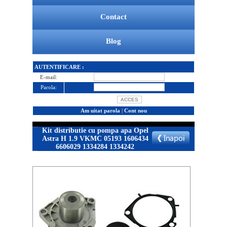
Contact
Blog
AUTENTIFICARE :
E-mail:
Parola:
Am uitat parola
|
Cont nou
Kit distributie cu pompa apa Opel
Astra H 1.9 VKMC 05193 1606434
6606029 1334284 1334242