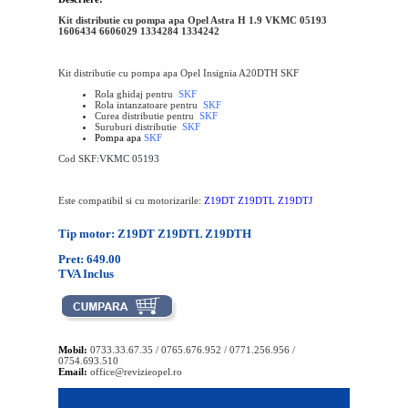
Kit distributie cu pompa apa Opel Astra H 1.9 VKMC 05193
1606434 6606029 1334284 1334242
Kit distributie cu pompa apa Opel Insignia A20DTH SKF
Rola ghidaj pentru
SKF
Rola intanzatoare pentru
SKF
Curea distributie pentru
SKF
Suruburi distributie
SKF
Pompa apa
SKF
Cod SKF:
VKMC 05193
Este compatibil si cu motorizarile:
Z19DT Z19DTL Z19DTJ
Tip motor: Z19DT Z19DTL Z19DTH
Pret: 649.00
TVA Inclus
Mobil:
0733.33.67.35 / 0765.676.952 / 0771.256.956 /
0754.693.510
Email:
office@revizieopel.ro