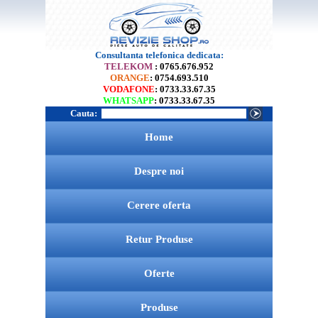
Consultanta telefonica dedicata:
TELEKOM
: 0765.676.952
ORANGE
: 0754.693.510
VODAFONE
: 0733.33.67.35
WHATSAPP
: 0733.33.67.35
Cauta:
Home
Despre noi
Cerere oferta
Retur Produse
Oferte
Produse