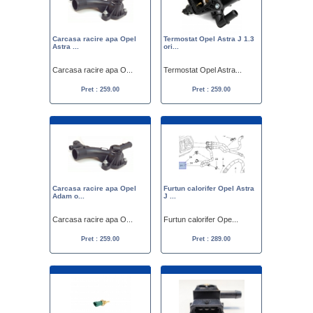
Carcasa racire apa Opel
Termostat Opel Astra J 1.3
Astra ...
ori...
Carcasa racire apa O...
Termostat Opel Astra...
Pret : 259.00
Pret : 259.00
Carcasa racire apa Opel
Furtun calorifer Opel Astra
Adam o...
J ...
Carcasa racire apa O...
Furtun calorifer Ope...
Pret : 259.00
Pret : 289.00