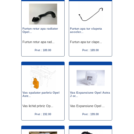
Pret :
179.00
159.00
Furtun retur apa radiator
Furtun apa tur clapeta
Opel...
acceler...
Furtun retur apa rad...
Furtun apa tur clape...
Pret : 189.00
Pret : 189.00
Vas spalator parbriz Opel
Vas Expansiune Opel Astra
Astr...
J or...
Vas lichid prbriz Op...
Vas Expansiune Opel ...
Pret : 192.00
Pret : 199.00