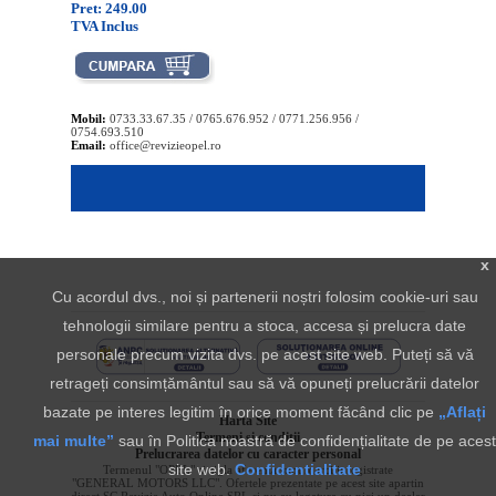
Pret: 249.00
TVA Inclus
Mobil:
0733.33.67.35 / 0765.676.952 / 0771.256.956 /
0754.693.510
Email:
office@revizieopel.ro
x
Cu acordul dvs., noi și partenerii noștri folosim cookie-uri sau
tehnologii similare pentru a stoca, accesa și prelucra date
personale precum vizita dvs. pe acest site web. Puteți să vă
retrageți consimțământul sau să vă opuneți prelucrării datelor
bazate pe interes legitim în orice moment făcând clic pe
„Aflați
Harta Site
Termeni si conditii
mai multe”
sau în Politica noastră de confidențialitate de pe acest
Prelucrarea datelor cu caracter personal
site web.
Confidentialitate
Termenul "OPEL" si sigla aferenta sunt marci inregistrate
"GENERAL MOTORS LLC". Ofertele prezentate pe acest site apartin