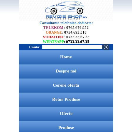
Consultanta telefonica dedicata:
TELEKOM
: 0765.676.952
ORANGE
: 0754.693.510
VODAFONE
: 0733.33.67.35
WHATSAPP
: 0733.33.67.35
Cauta:
Home
Despre noi
Cerere oferta
Retur Produse
Oferte
Produse