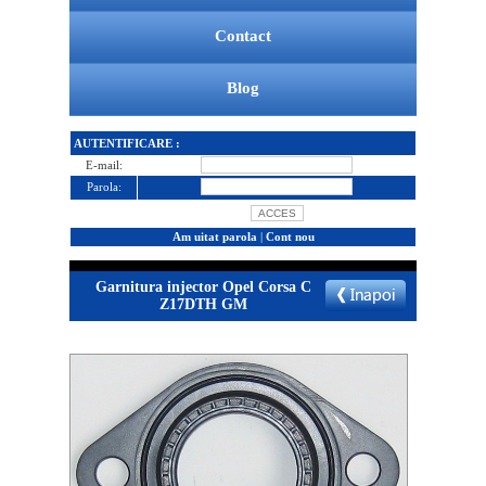
Contact
Blog
AUTENTIFICARE :
E-mail:
Parola:
Am uitat parola
|
Cont nou
Garnitura injector Opel Corsa C
Z17DTH GM