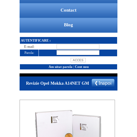
Contact
Blog
AUTENTIFICARE :
E-mail:
Parola:
Am uitat parola
|
Cont nou
Revizie Opel Mokka A14NET GM