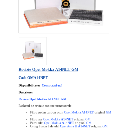
Revizie Opel Mokka A14NET GM
Cod: OMA14NET
Disponibilitate:
Contactati-ne!
Descriere:
Revizie Opel Mokka A14NET GM
Pachetul de revizie contine urmatoarele:
Filtru polen carbon activ
Opel Mokka
A14NET
original
GM
*
Filtru aer
Opel Mokka
A14NET
original
GM
Filtru ulei
Opel Mokka
A14NET
original
GM
Oring buson baie ulei
Opel Astra H
A14NET
original
GM