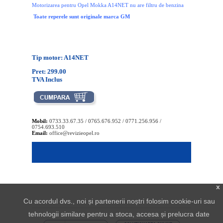
Motorizarea pentru Opel Mokka A14NET nu are filtru de benzina
Toate reperele sunt originale marca GM
Tip motor: A14NET
Pret: 299.00
TVA Inclus
Mobil:
0733.33.67.35 / 0765.676.952 / 0771.256.956 /
0754.693.510
Email:
office@revizieopel.ro
x
Cu acordul dvs., noi și partenerii noștri folosim cookie-uri sau
tehnologii similare pentru a stoca, accesa și prelucra date