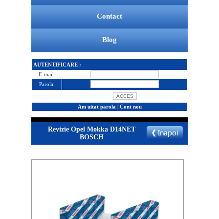
Contact
Blog
AUTENTIFICARE :
E-mail:
Parola:
Am uitat parola
|
Cont nou
Revizie Opel Mokka D14NET
BOSCH