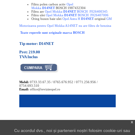
Filtru polen carbon activ
Opel
Mokka
D14NET
BOSCH
1987432304
Filtru aer
Opel Mokka
D14NET
BOSCH F026400345
Filtru ulei
Opel Mokka
D14NET
BOSCH F026407006
Oring buson baie ulei
Opel Astra H
D14NET
original
GM
Motorizarea pentru Opel Mokka A14NET nu are filtru de benzina
Toate reperele sunt originale marca BOSCH
Tip motor: D14NET
Pret: 219.00
TVA Inclus
Mobil:
0733.33.67.35 / 0765.676.952 / 0771.256.956 /
0754.693.510
Email:
office@revizieopel.ro
x
Cu acordul dvs., noi și partenerii noștri folosim cookie-uri sau