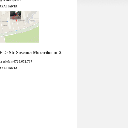
l Mokka 1.4 original GM
Revizie Opel Mokka B16XER original
AZA HARTA
GM
-> Str Soseaua Morarilor nr 2
a telefon:0728.672.787
AZA HARTA
Revizie Opel Mokka B16XER
el Mokka 1.4 original
original GM Filtru aer 95528550 G
M: 25195785 Tip...
Fi...
 : 119.00 RON
Pret : 399.00 RON
Detalii
Detalii