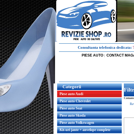
Consultanta telefonica dedicata:
PIESE AUTO
CONTACT MAG
|
Categorii
Fil
Piese auto Audi
Comanda
Piese auto Chevrolet
Re
Piese auto Seat
Piese auto Skoda
Piese auto Volkswagen
Kit-uri jante + anvelope complete