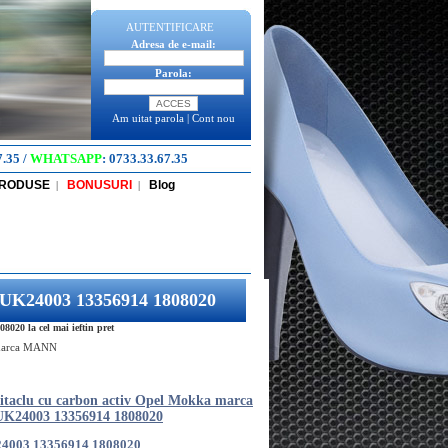
AUTENTIFICARE
Adresa de e-mail:
Parola:
Am uitat parola
|
Cont nou
7.35
/
WHATSAPP
:
0733.33.67.35
PRODUSE
BONUSURI
Blog
|
|
CUK24003 13356914 1808020
20 la cel mai ieftin pret
a marca MANN
bitaclu cu carbon activ Opel Mokka marca
24003 13356914 1808020
4003 13356914 1808020