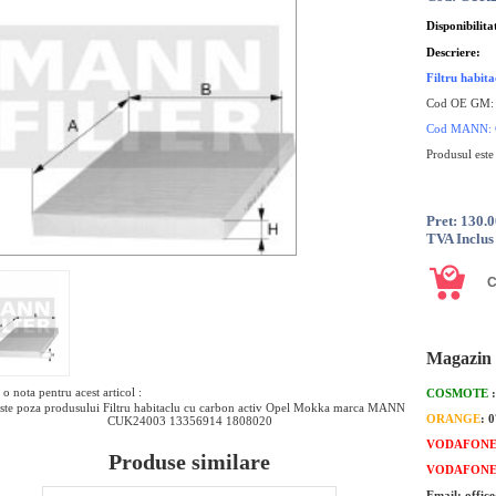
Disponibilita
Descriere:
Filtru habi
Cod OE GM
Cod MANN:
Produsul este
Pret: 130.
TVA Inclus
Magazin 
o nota pentru acest articol :
COSMOTE
ste poza produsului Filtru habitaclu cu carbon activ Opel Mokka marca MANN
ORANGE
: 
CUK24003 13356914 1808020
VODAFON
Produse similare
VODAFON
Email: offic