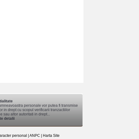
ialitate
mneavoastra personale vor putea fi transmise
lor in drept cu scopul verificarii tranzactiilor
 sau altor autoritati in drept...
e detalii
aracter personal
|
ANPC
|
Harta Site