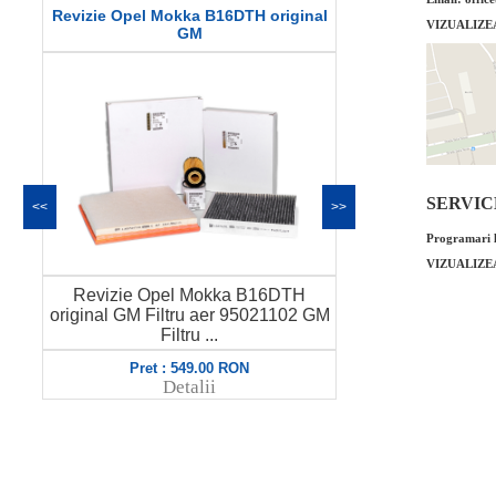
Revizie Opel Mokka B16DTH original
Filtru ulei Ope
VIZUALIZE
GM
SERVICE 
<<
>>
Programari l
VIZUALIZE
Revizie Opel Mokka B16DTH
Filtru ulei Op
original GM Filtru aer 95021102 GM
GM Cod OE G
Filtru ...
Pret : 549.00 RON
Pret
Detalii