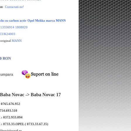
te:
Contactati-ne!
taclu cu carbon activ Opel Mokka marca MANN
:
13356914 1808020
 CUK24003
 original
MANN
00 RON
Baba Novac -> Baba Novac 17
: 0765.676.952
0754.693.510
E
: 0372.933.094
E
: 0733.33.OPEL ( 0733.33.67.35)
e@revizieopel.ro