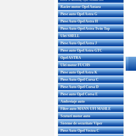
Racire motor Opel Antara
Piese auto Opel Astra G
Piese Auto Opel Astra H
Piese Auto Opel Astra Twin Top
Ulei SHELL
Piese Auto Opel Astra J
Piese auto Opel Astra GTC
Opel ASTRA
Ulei motor FUCHS
Piese auto Opel Astra K
Piese Auto Opel Corsa C
Piese Auto Opel Corsa D
Piese auto Opel Corsa E
Ambreiaje auto
Filtre auto MANN UFI MAHLE
Scuturi motor auto
Sisteme de securitate Viper
Piese Auto Opel Vectra C