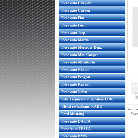
Piese auto Chrysler
Piese auto Citroen
Piese auto Fiat
Piese auto Ford
Piese auto Jeep
Piese auto Mazda
Piese auto Mercedes-Benz
Piese auto Mini Cooper
Piese auto Mitsubishi
Piese auto Nissan
Piese auto Peugeot
Piese auto Renault
Piese auto Volvo
Seturi reparatie cutie viteze LUK
Ulei si revitalizanti XADO
Acorda 
Mare
Ford Mustang
Piese auto DACIA
Piese Auto TESLA
Piese auto BMW