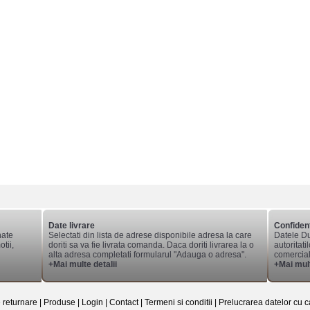
Date livrare
Confident
nate
Selectati din lista de adrese disponibile adresa la care
Datele Du
tii,
doriti sa va fie livrata comanda. Daca doriti livrarea la o
autoritati
alta adresa completati formularul "Adauga o adresa".
comerciale
+Mai multe detalii
+Mai mult
e returnare
|
Produse
|
Login
|
Contact
|
Termeni si conditii
|
Prelucrarea datelor cu c