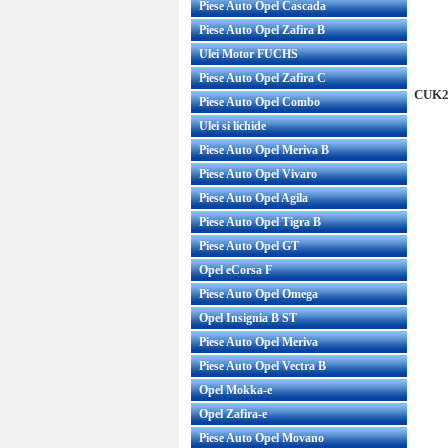
Piese Auto Opel Cascada
Piese Auto Opel Zafira B
Ulei Motor FUCHS
Piese Auto Opel Zafira C
CUK24
Piese Auto Opel Combo
Ulei si lichide
Piese Auto Opel Meriva B
Piese Auto Opel Vivaro
Piese Auto Opel Agila
Piese Auto Opel Tigra B
Piese Auto Opel GT
Opel eCorsa F
Piese Auto Opel Omega
Opel Insignia B ST
Piese Auto Opel Meriva
Piese Auto Opel Vectra B
Opel Mokka-e
Opel Zafira-e
Piese Auto Opel Movano