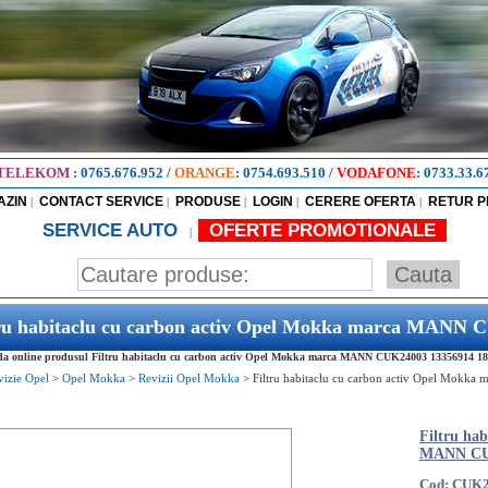
TELEKOM
:
0765.676.952
/
ORANGE
:
0754.693.510
/
VODAFONE
:
0733.33.6
AZIN
CONTACT SERVICE
PRODUSE
LOGIN
CERERE OFERTA
RETUR 
|
|
|
|
|
SERVICE AUTO
OFERTE PROMOTIONALE
|
tru habitaclu cu carbon activ Opel Mokka marca MANN 
 online produsul Filtru habitaclu cu carbon activ Opel Mokka marca MANN CUK24003 13356914 18080
vizie Opel
>
Opel Mokka
>
Revizii Opel Mokka
>
Filtru habitaclu cu carbon activ Opel Mokk
Filtru ha
MANN CUK
Cod: CUK2