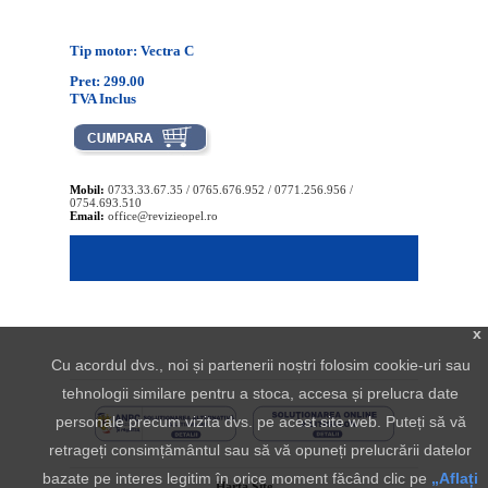
Tip motor: Vectra C
Pret: 299.00
TVA Inclus
Mobil:
0733.33.67.35 / 0765.676.952 / 0771.256.956 /
0754.693.510
Email:
office@revizieopel.ro
x
Cu acordul dvs., noi și partenerii noștri folosim cookie-uri sau
tehnologii similare pentru a stoca, accesa și prelucra date
personale precum vizita dvs. pe acest site web. Puteți să vă
retrageți consimțământul sau să vă opuneți prelucrării datelor
bazate pe interes legitim în orice moment făcând clic pe
„Aflați
Harta Site