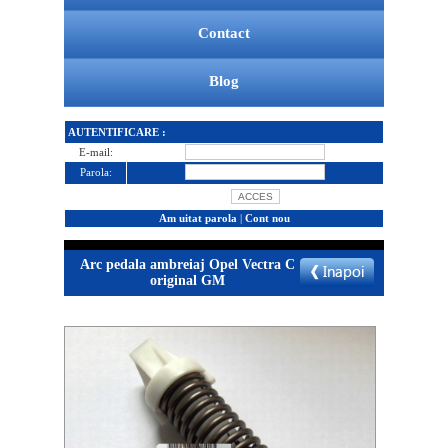
Contact
Blog
AUTENTIFICARE :
E-mail:
Parola:
Am uitat parola
|
Cont nou
Arc pedala ambreiaj Opel Vectra C
original GM