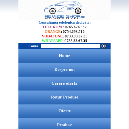
Consultanta telefonica dedicata:
TELEKOM
: 0765.676.952
ORANGE
: 0754.693.510
VODAFONE
: 0733.33.67.35
WHATSAPP
: 0733.33.67.35
Cauta:
Home
Despre noi
Cerere oferta
Retur Produse
Oferte
Produse