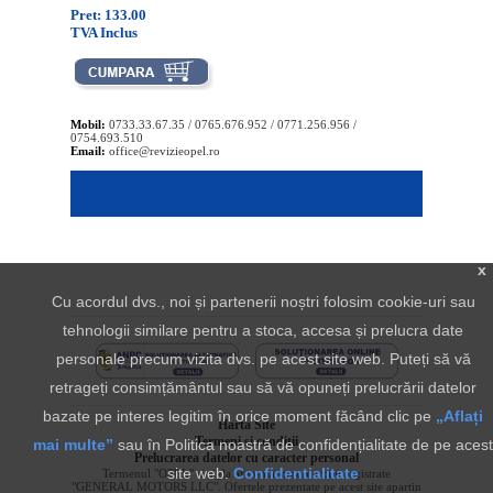
Pret: 133.00
TVA Inclus
Mobil:
0733.33.67.35 / 0765.676.952 / 0771.256.956 /
0754.693.510
Email:
office@revizieopel.ro
x
Cu acordul dvs., noi și partenerii noștri folosim cookie-uri sau
tehnologii similare pentru a stoca, accesa și prelucra date
personale precum vizita dvs. pe acest site web. Puteți să vă
retrageți consimțământul sau să vă opuneți prelucrării datelor
bazate pe interes legitim în orice moment făcând clic pe
„Aflați
Harta Site
Termeni si conditii
mai multe”
sau în Politica noastră de confidențialitate de pe acest
Prelucrarea datelor cu caracter personal
site web.
Confidentialitate
Termenul "OPEL" si sigla aferenta sunt marci inregistrate
"GENERAL MOTORS LLC". Ofertele prezentate pe acest site apartin