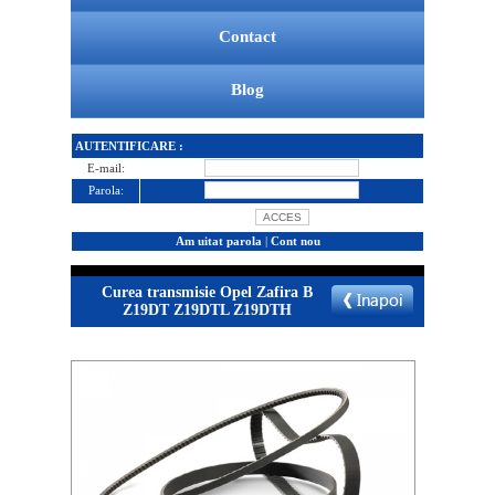
Contact
Blog
AUTENTIFICARE :
E-mail:
Parola:
Am uitat parola
|
Cont nou
Curea transmisie Opel Zafira B
Z19DT Z19DTL Z19DTH