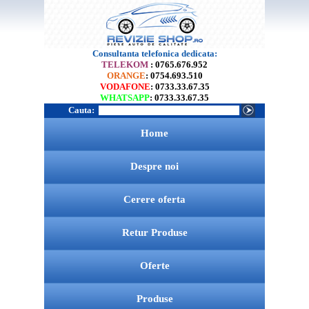
Consultanta telefonica dedicata:
TELEKOM
: 0765.676.952
ORANGE
: 0754.693.510
VODAFONE
: 0733.33.67.35
WHATSAPP
: 0733.33.67.35
Cauta:
Home
Despre noi
Cerere oferta
Retur Produse
Oferte
Produse