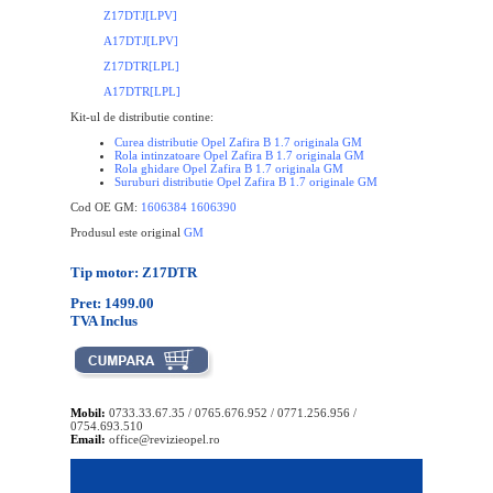
Z17DTJ[LPV]
A17DTJ[LPV]
Z17DTR[LPL]
A17DTR[LPL]
Kit-ul de distributie contine:
Curea distributie Opel Zafira B 1.7 originala GM
Rola intinzatoare Opel
Zafira B
1.7 originala GM
Rola ghidare Opel
Zafira B
1.7 originala GM
Suruburi distributie Opel
Zafira B
1.7 originale GM
Cod OE GM:
1606384 1606390
Produsul este original
GM
Tip motor: Z17DTR
Pret: 1499.00
TVA Inclus
Mobil:
0733.33.67.35 / 0765.676.952 / 0771.256.956 /
0754.693.510
Email:
office@revizieopel.ro