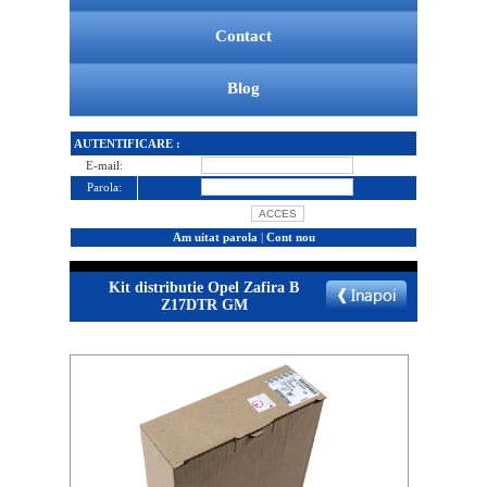
Contact
Blog
AUTENTIFICARE :
E-mail:
Parola:
Am uitat parola
|
Cont nou
Kit distributie Opel Zafira B
Z17DTR GM