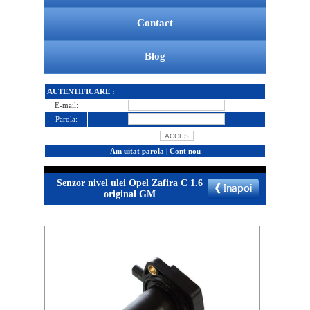
Contact
Blog
AUTENTIFICARE :
E-mail:
Parola:
Am uitat parola
|
Cont nou
Senzor nivel ulei Opel Zafira C 1.6
original GM