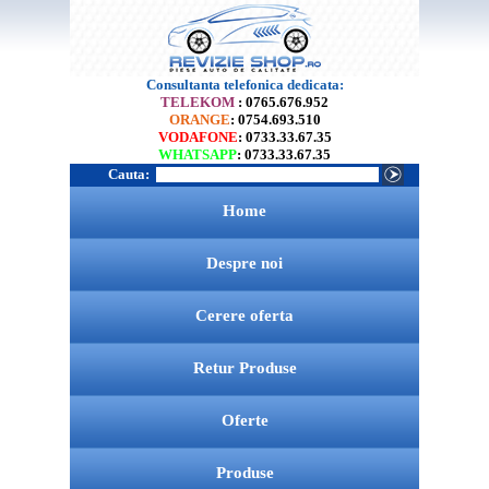
Consultanta telefonica dedicata:
TELEKOM
: 0765.676.952
ORANGE
: 0754.693.510
VODAFONE
: 0733.33.67.35
WHATSAPP
: 0733.33.67.35
Cauta:
Home
Despre noi
Cerere oferta
Retur Produse
Oferte
Produse