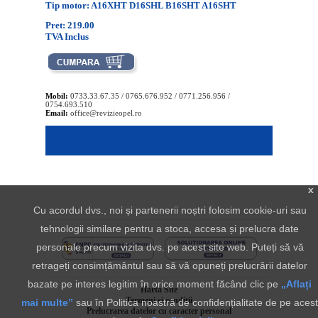
Tip motor: A16XHT D16SHL B16SHT A16SHT
Pret: 219.00
TVA Inclus
Mobil:
0733.33.67.35 / 0765.676.952 / 0771.256.956 /
0754.693.510
Email:
office@revizieopel.ro
x
Cu acordul dvs., noi și partenerii noștri folosim cookie-uri sau
tehnologii similare pentru a stoca, accesa și prelucra date
personale precum vizita dvs. pe acest site web. Puteți să vă
retrageți consimțământul sau să vă opuneți prelucrării datelor
bazate pe interes legitim în orice moment făcând clic pe
„Aflați
Harta Site
Termeni si conditii
mai multe”
sau în Politica noastră de confidențialitate de pe acest
Prelucrarea datelor cu caracter personal