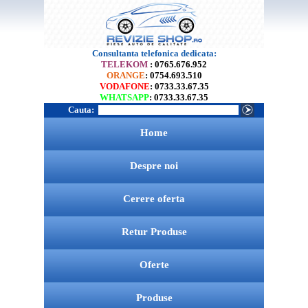
Consultanta telefonica dedicata:
TELEKOM
: 0765.676.952
ORANGE
: 0754.693.510
VODAFONE
: 0733.33.67.35
WHATSAPP
: 0733.33.67.35
Cauta:
Home
Despre noi
Cerere oferta
Retur Produse
Oferte
Produse