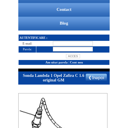
Contact
Blog
AUTENTIFICARE :
E-mail:
Parola:
Am uitat parola
|
Cont nou
Sonda Lambda 1 Opel Zafira C 1.6
original GM