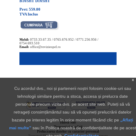
B16SHT D16SHT
Pret: 559.00
TVA Inclus
Mobil:
0733.33.67.35 / 0765.676.952 / 0771.256.956 /
0754.693.510
Email:
office@revizieopel.ro
x
Cu acordul dvs., noi și partenerii noștri folosim cookie-uri sau
tehnologii similare pentru a stoca, accesa și prelucra date
personale precum vizita dvs. pe acest site web. Puteți să vă
retrageți consimțământul sau să vă opuneți prelucrării datelor
bazate pe interes legitim în orice moment făcând clic pe
„Aflați
Harta Site
Termeni si conditii
mai multe”
sau în Politica noastră de confidențialitate de pe acest
Prelucrarea datelor cu caracter personal
site web.
Confidentialitate
Termenul "OPEL" si sigla aferenta sunt marci inregistrate