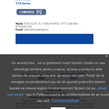
TVA Inclus
Mobil:
0733.33.67.35 / 0765.676.952 / 0771.256.956 /
0754.693.510
Email:
office@revizieopel.ro
x
Cu acordul dvs., noi și partenerii noștri folosim cookie-uri sau
tehnologii similare pentru a stoca, accesa și prelucra date
personale precum vizita dvs. pe acest site web. Puteți să vă
retrageți consimțământul sau să vă opuneți prelucrării datelor
bazate pe interes legitim în orice moment făcând clic pe
„Aflați
Harta Site
Termeni si conditii
mai multe”
sau în Politica noastră de confidențialitate de pe acest
Prelucrarea datelor cu caracter personal
site web.
Confidentialitate
Termenul "OPEL" si sigla aferenta sunt marci inregistrate
"GENERAL MOTORS LLC". Ofertele prezentate pe acest site apartin
direct SC Revizie Auto Online SRL si nu au legatura cu nici un dealer