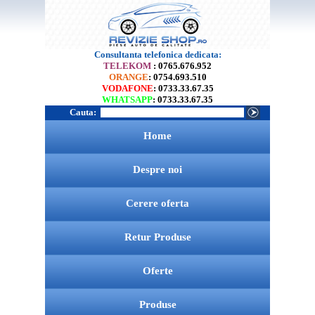
Consultanta telefonica dedicata:
TELEKOM
: 0765.676.952
ORANGE
: 0754.693.510
VODAFONE
: 0733.33.67.35
WHATSAPP
: 0733.33.67.35
Cauta:
Home
Despre noi
Cerere oferta
Retur Produse
Oferte
Produse