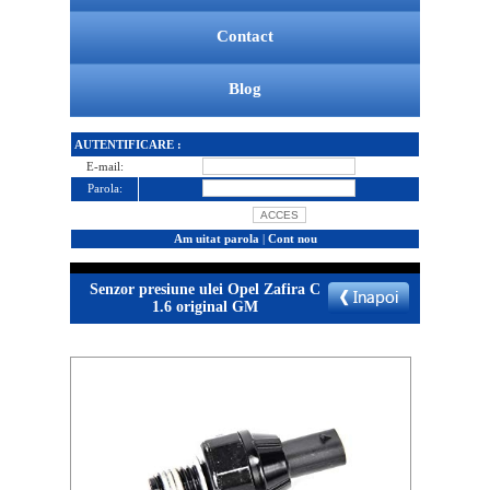
Contact
Blog
AUTENTIFICARE :
E-mail:
Parola:
Am uitat parola
|
Cont nou
Senzor presiune ulei Opel Zafira C
1.6 original GM