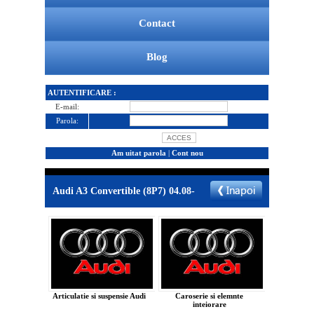
Contact
Blog
AUTENTIFICARE :
E-mail:
Parola:
Am uitat parola
|
Cont nou
Audi A3 Convertible (8P7) 04.08-
Articulatie si suspensie Audi
Caroserie si elemnte
inteiorare