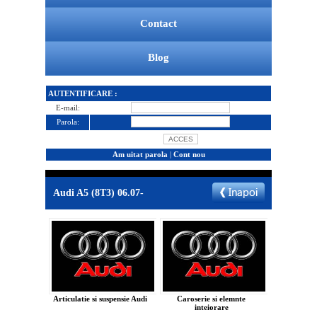
Contact
Blog
AUTENTIFICARE :
E-mail:
Parola:
Am uitat parola
|
Cont nou
Audi A5 (8T3) 06.07-
Articulatie si suspensie Audi
Caroserie si elemnte
inteiorare