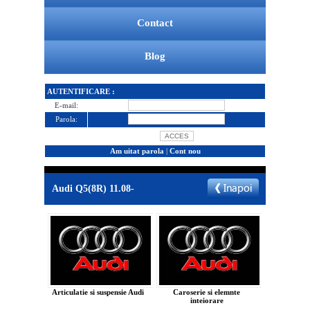
Contact
Blog
AUTENTIFICARE :
E-mail:
Parola:
Am uitat parola
|
Cont nou
Audi Q5(8R) 11.08-
Articulatie si suspensie Audi
Caroserie si elemnte
inteiorare