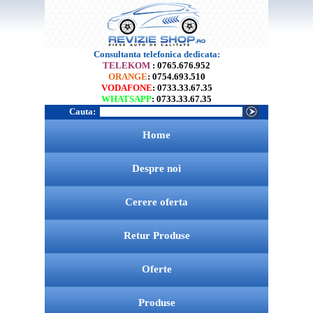
Consultanta telefonica dedicata:
TELEKOM
: 0765.676.952
ORANGE
: 0754.693.510
VODAFONE
: 0733.33.67.35
WHATSAPP
: 0733.33.67.35
Cauta:
Home
Despre noi
Cerere oferta
Retur Produse
Oferte
Produse