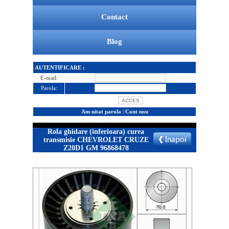
Contact
Blog
AUTENTIFICARE :
E-mail:
Parola:
Am uitat parola
|
Cont nou
Rola ghidare (inferioara) curea
transmisie CHEVROLET CRUZE
Z20D1 GM 96868478