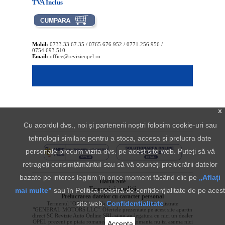
TVA Inclus
Mobil:
0733.33.67.35 / 0765.676.952 / 0771.256.956 /
0754.693.510
Email:
office@revizieopel.ro
x
Cu acordul dvs., noi și partenerii noștri folosim cookie-uri sau
tehnologii similare pentru a stoca, accesa și prelucra date
personale precum vizita dvs. pe acest site web. Puteți să vă
retrageți consimțământul sau să vă opuneți prelucrării datelor
bazate pe interes legitim în orice moment făcând clic pe
„Aflați
Harta Site
Termeni si conditii
mai multe”
sau în Politica noastră de confidențialitate de pe acest
Prelucrarea datelor cu caracter personal
site web.
Confidentialitate
Termenul "OPEL" si sigla aferenta sunt marci inregistrate
"GENERAL MOTORS LLC". Ofertele prezentate pe acest site apartin
direct SC Revizie Auto Online SRL si nu au legatura cu nici un dealer
OPEL prezent pe piata romaneasca. OPEL Romania nu isi asuma nici
Accepta