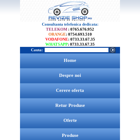
Consultanta telefonica dedicata:
TELEKOM
: 0765.676.952
ORANGE
: 0754.693.510
VODAFONE
: 0733.33.67.35
WHATSAPP
: 0733.33.67.35
Cauta:
Home
Despre noi
Cerere oferta
Retur Produse
Oferte
Produse