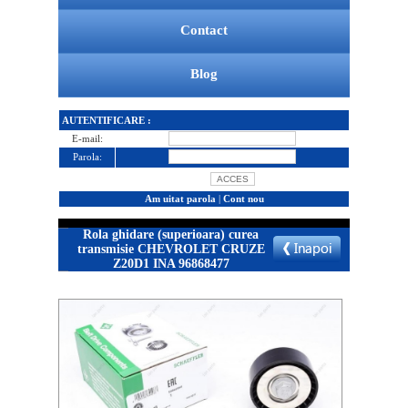
Contact
Blog
AUTENTIFICARE :
E-mail:
Parola:
Am uitat parola
|
Cont nou
Rola ghidare (superioara) curea
transmisie CHEVROLET CRUZE
Z20D1 INA 96868477