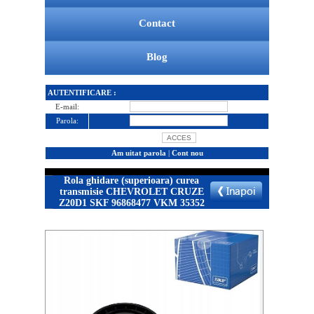
Contact
Blog
AUTENTIFICARE :
E-mail:
Parola:
Am uitat parola
|
Cont nou
Rola ghidare (superioara) curea
transmisie CHEVROLET CRUZE
Z20D1 SKF 96868477 VKM 35352