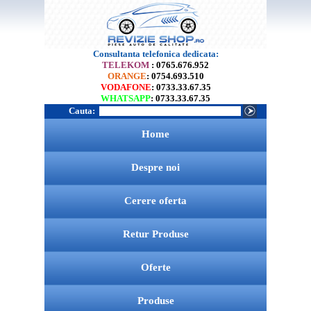
Consultanta telefonica dedicata:
TELEKOM
: 0765.676.952
ORANGE
: 0754.693.510
VODAFONE
: 0733.33.67.35
WHATSAPP
: 0733.33.67.35
Cauta:
Home
Despre noi
Cerere oferta
Retur Produse
Oferte
Produse