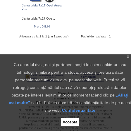
Janta tabla 7x17 Opel Astra
J ...
Janta tabla 7x17 Ope...
Pret : 549.00
Afiseaza de la
1
la
1
(din
1
produse)
Pagini de rezultate:
1
x
Cu acordul dvs., noi și partenerii noștri folosim cookie-uri sau
tehnologii similare pentru a stoca, accesa și prelucra date
personale precum vizita dvs. pe acest site web. Puteți să vă
retrageți consimțământul sau să vă opuneți prelucrării datelor
Harta Site
bazate pe interes legitim în orice moment făcând clic pe
„Aflați
Termeni si conditii
mai multe”
sau în Politica noastră de confidențialitate de pe acest
Prelucrarea datelor cu caracter personal
Termenul "OPEL" si sigla aferenta sunt marci inregistrate
site web.
Confidentialitate
"GENERAL MOTORS LLC". Ofertele prezentate pe acest site apartin
direct SC Revizie Auto Online SRL si nu au legatura cu nici un dealer
OPEL prezent pe piata romaneasca. OPEL Romania nu isi asuma nici
o responsabilitate pentru produsele prezentate pe acest site.
Accepta
Proprietarul legal al brandului "OPEL" nu poate fi raspunzator
pentru nici o eventuala problema cauzata de piesele comercializate in