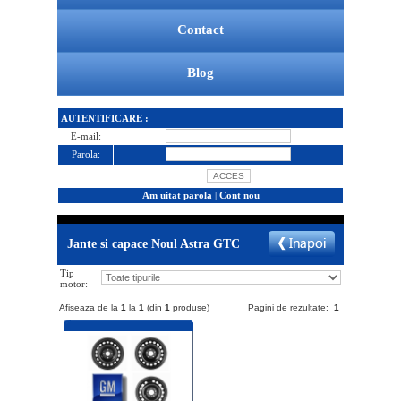
Contact
Blog
AUTENTIFICARE :
E-mail:
Parola:
Am uitat parola
|
Cont nou
Jante si capace Noul Astra GTC
Tip
motor:
Afiseaza de la
1
la
1
(din
1
produse)
Pagini de rezultate:
1