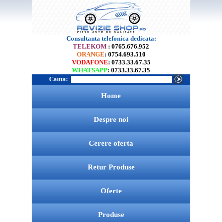
Consultanta telefonica dedicata:
TELEKOM
: 0765.676.952
ORANGE
: 0754.693.510
VODAFONE
: 0733.33.67.35
WHATSAPP
: 0733.33.67.35
Cauta:
Home
Despre noi
Cerere oferta
Retur Produse
Oferte
Produse