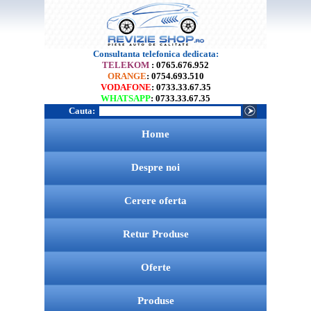
Consultanta telefonica dedicata:
TELEKOM
: 0765.676.952
ORANGE
: 0754.693.510
VODAFONE
: 0733.33.67.35
WHATSAPP
: 0733.33.67.35
Cauta:
Home
Despre noi
Cerere oferta
Retur Produse
Oferte
Produse