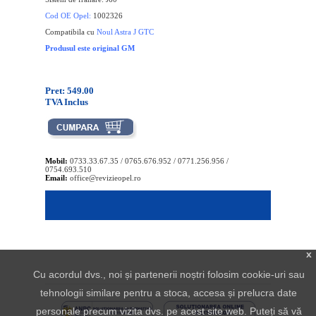
Cod OE Opel:
1002326
Compatibila cu
Noul Astra J GTC
Produsul este original GM
Pret: 549.00
TVA Inclus
Mobil:
0733.33.67.35 / 0765.676.952 / 0771.256.956 /
0754.693.510
Email:
office@revizieopel.ro
x
Cu acordul dvs., noi și partenerii noștri folosim cookie-uri sau
tehnologii similare pentru a stoca, accesa și prelucra date
personale precum vizita dvs. pe acest site web. Puteți să vă