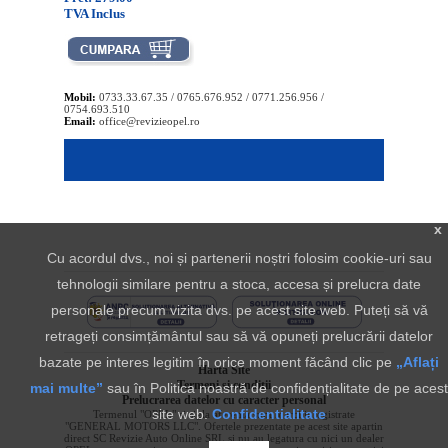
TVA Inclus
Mobil:
0733.33.67.35 / 0765.676.952 / 0771.256.956 /
0754.693.510
Email:
office@revizieopel.ro
x
Cu acordul dvs., noi și partenerii noștri folosim cookie-uri sau
tehnologii similare pentru a stoca, accesa și prelucra date
personale precum vizita dvs. pe acest site web. Puteți să vă
retrageți consimțământul sau să vă opuneți prelucrării datelor
bazate pe interes legitim în orice moment făcând clic pe
„Aflați
Harta Site
Termeni si conditii
mai multe”
sau în Politica noastră de confidențialitate de pe acest
Prelucrarea datelor cu caracter personal
site web.
Confidentialitate
Termenul "OPEL" si sigla aferenta sunt marci inregistrate
"GENERAL MOTORS LLC". Ofertele prezentate pe acest site apartin
direct SC Revizie Auto Online SRL si nu au legatura cu nici un dealer