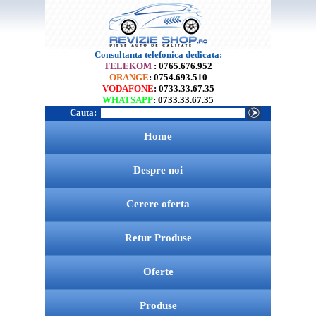
Consultanta telefonica dedicata:
TELEKOM
: 0765.676.952
ORANGE
: 0754.693.510
VODAFONE
: 0733.33.67.35
WHATSAPP
: 0733.33.67.35
Cauta:
Home
Despre noi
Cerere oferta
Retur Produse
Oferte
Produse