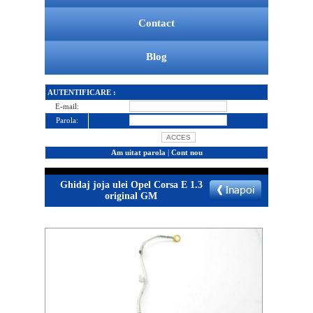
Contact
Blog
AUTENTIFICARE :
E-mail:
Parola:
Am uitat parola
|
Cont nou
Ghidaj joja ulei Opel Corsa E 1.3
original GM