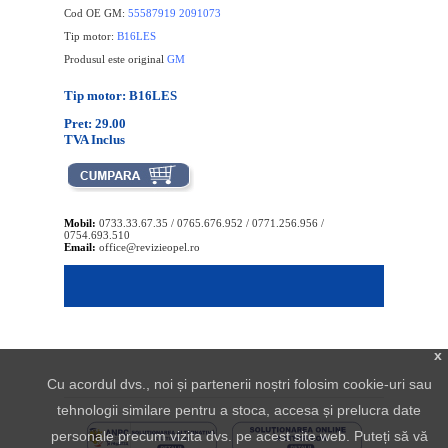
Cod OE GM:
55587919 2091073
Tip motor:
B16LES
Produsul este original
GM
Tip motor: B16LES
Pret: 29.00
TVA Inclus
Mobil:
0733.33.67.35 / 0765.676.952 / 0771.256.956 /
0754.693.510
Email:
office@revizieopel.ro
x
Cu acordul dvs., noi și partenerii noștri folosim cookie-uri sau
tehnologii similare pentru a stoca, accesa și prelucra date
personale precum vizita dvs. pe acest site web. Puteți să vă