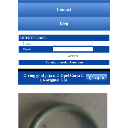
Contact
Blog
AUTENTIFICARE :
E-mail:
Parola:
Am uitat parola
|
Cont nou
O-ring ghid joja ulei Opel Corsa E
1.6 original GM