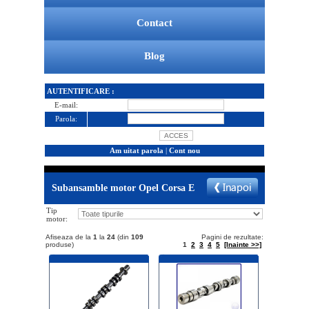
Contact
Blog
AUTENTIFICARE :
E-mail:
Parola:
Am uitat parola
|
Cont nou
Subansamble motor Opel Corsa E
Tip
motor:
Afiseaza de la
1
la
24
(din
109
Pagini de rezultate:
produse)
1
2
3
4
5
[Inainte >>]