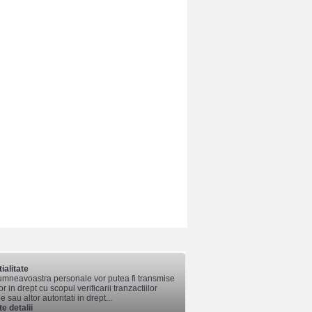
ialitate
mneavoastra personale vor putea fi transmise
lor in drept cu scopul verificarii tranzactiilor
 sau altor autoritati in drept...
e detalii