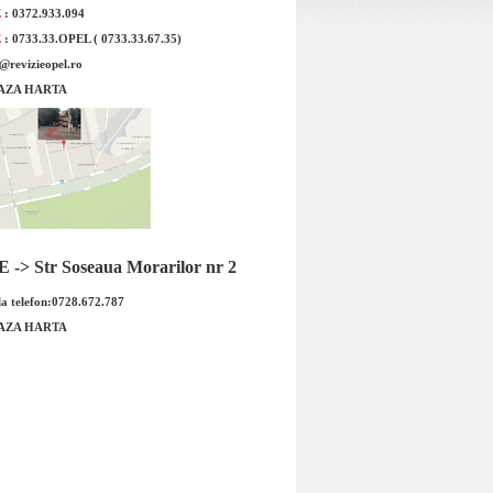
E
: 0372.933.094
E
: 0733.33.OPEL ( 0733.33.67.35)
 auto Opel Insignia GM
Lampa portbagaj Opel Insignia
hatchback originala GM
e@revizieopel.ro
AZA HARTA
-> Str Soseaua Morarilor nr 2
a telefon:0728.672.787
Lampa portbagaj Opel Insignia
AZA HARTA
 auto Opel Insignia GM
hatchback originala GM Cod GM :
nţă cu triunghi m...
1747040...
 : 149.00 RON
Pret : 99.00 RON
Detalii
Detalii