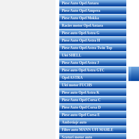
Piese Auto Opel Antara
Piese Auto Opel Ampera
Piese Auto Opel Mokka
Racire motor Opel Antara
Piese auto Opel Astra G
Piese Auto Opel Astra H
Piese Auto Opel Astra Twin Top
Ulei SHELL
Piese Auto Opel Astra J
Piese auto Opel Astra GTC
Opel ASTRA
Ulei motor FUCHS
Piese auto Opel Astra K
Piese Auto Opel Corsa C
Piese Auto Opel Corsa D
Piese auto Opel Corsa E
Ambreiaje auto
Filtre auto MANN UFI MAHLE
Scuturi motor auto