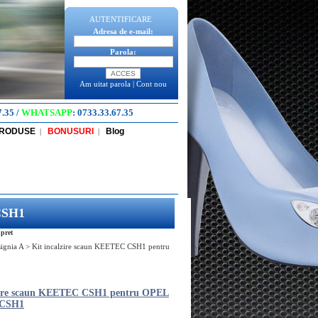
AUTENTIFICARE
Adresa de e-mail:
Parola:
Am uitat parola
|
Cont nou
7.35
/
WHATSAPP
:
0733.33.67.35
PRODUSE
BONUSURI
Blog
|
|
CSH1
pret
signia A
>
Kit incalzire scaun KEETEC CSH1 pentru
zire scaun KEETEC CSH1 pentru OPEL
CSH1