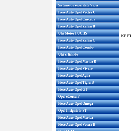
Sisteme de securitate Viper
Piese Auto Opel Vectra C
Piese Auto Opel Cascada
Piese Auto Opel Zafira B
Ulei Motor FUCHS
KEETE
Piese Auto Opel Zafira C
Piese Auto Opel Combo
Ulei si lichide
Piese Auto Opel Meriva B
Piese Auto Opel Vivaro
Piese Auto Opel Agila
Piese Auto Opel Tigra B
Piese Auto Opel GT
Opel eCorsa F
Piese Auto Opel Omega
Opel Insignia B ST
Piese Auto Opel Meriva
Piese Auto Opel Vectra B