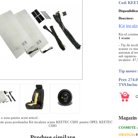
Cod: KEE
Disponibilita
Descriere:
Kit inca
Kit-ul contin
1 scaun
- Tip de incal
scaune cu mate
automat al te
sub tapițerie
incalzire: 47
Tip motor
Pret: 274.
TVA Inclus
Magazin 
o nota pentru acest articol :
ste poza produsului Kit incalzire scaun KEETEC CSH1 pentru OPEL KEETEC
CSH1
COSMOTE
ORANGE
: 
Produse similare