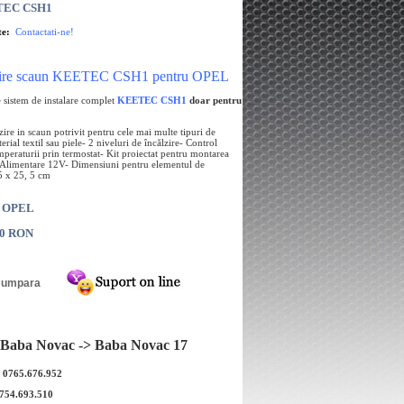
TEC CSH1
te:
Contactati-ne!
lzire scaun KEETEC CSH1 pentru OPEL
e sistem de instalare complet
KEETEC CSH1
doar pentru
zire in scaun potrivit pentru cele mai multe tipuri de
rial textil sau piele- 2 niveluri de încălzire- Control
mperaturii prin termostat- Kit proiectat pentru montarea
- Alimentare 12V- Dimensiuni pentru elementul de
,5 x 25, 5 cm
: OPEL
00 RON
Baba Novac -> Baba Novac 17
: 0765.676.952
0754.693.510