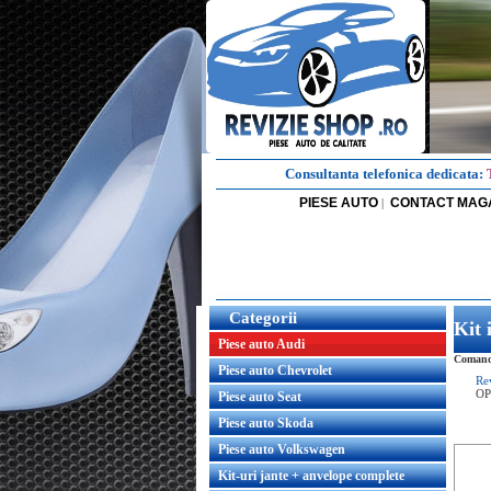
Consultanta telefonica dedicata:
PIESE AUTO
CONTACT MAG
|
Categorii
Kit
Piese auto Audi
Comand
Piese auto Chevrolet
Re
OP
Piese auto Seat
Piese auto Skoda
Piese auto Volkswagen
Kit-uri jante + anvelope complete