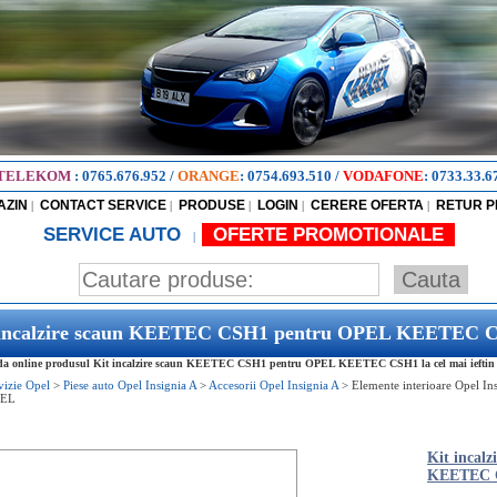
TELEKOM
:
0765.676.952
/
ORANGE
:
0754.693.510
/
VODAFONE
:
0733.33.6
AZIN
CONTACT SERVICE
PRODUSE
LOGIN
CERERE OFERTA
RETUR 
|
|
|
|
|
SERVICE AUTO
OFERTE PROMOTIONALE
|
 incalzire scaun KEETEC CSH1 pentru OPEL KEETEC 
a online produsul Kit incalzire scaun KEETEC CSH1 pentru OPEL KEETEC CSH1 la cel mai ieftin 
vizie Opel
>
Piese auto Opel Insignia A
>
Accesorii Opel Insignia A
>
Elemente interioare Opel In
EL
Kit incal
KEETEC 