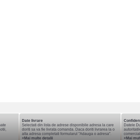
Date livrare
Confident
nate
Selectati din lista de adrese disponibile adresa la care
Datele Du
tii,
doriti sa va fie livrata comanda. Daca doriti livrarea la o
autoritati
alta adresa completati formularul "Adauga o adresa".
comerciale
+Mai multe detalii
+Mai mult