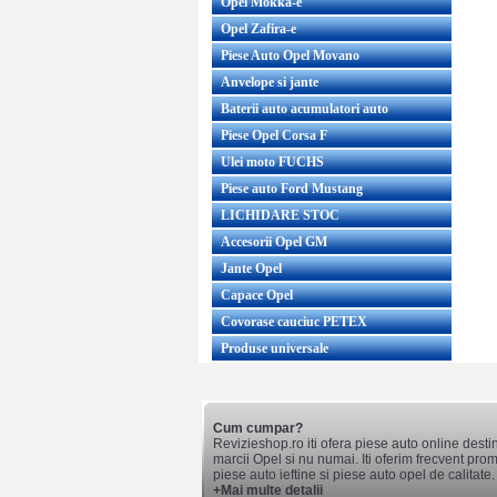
Opel Mokka-e
Opel Zafira-e
Piese Auto Opel Movano
Anvelope si jante
Baterii auto acumulatori auto
Piese Opel Corsa F
Ulei moto FUCHS
Piese auto Ford Mustang
LICHIDARE STOC
Accesorii Opel GM
Jante Opel
Capace Opel
Covorase cauciuc PETEX
Produse universale
Cum cumpar?
Revizieshop.ro iti ofera piese auto online desti
marcii Opel si nu numai. Iti oferim frecvent promo
piese auto ieftine si piese auto opel de calitate.
+Mai multe detalii