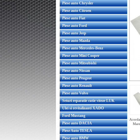
Piese auto Chrysler
Piese auto Citroen
Piese auto Fiat
Piese auto Ford
Piese auto Jeep
Piese auto Mazda
Piese auto Mercedes-Benz
Piese auto Mini Cooper
Piese auto Mitsubishi
Piese auto Nissan
Piese auto Peugeot
Piese auto Renault
Piese auto Volvo
Seturi reparatie cutie viteze LUK
Ulei si revitalizanti XADO
Ford Mustang
Acorda 
Piese auto DACIA
Mare
Piese Auto TESLA
Piese auto BMW