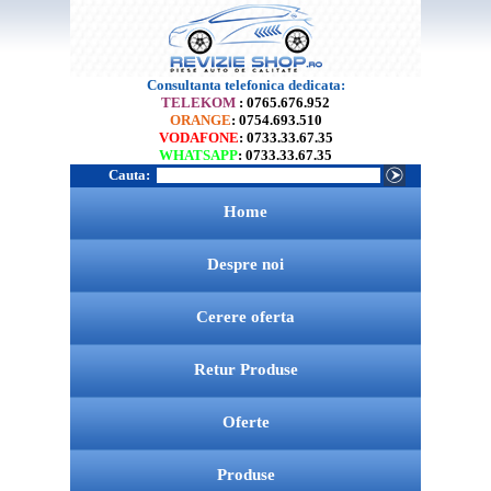
Consultanta telefonica dedicata:
TELEKOM
: 0765.676.952
ORANGE
: 0754.693.510
VODAFONE
: 0733.33.67.35
WHATSAPP
: 0733.33.67.35
Cauta:
Home
Despre noi
Cerere oferta
Retur Produse
Oferte
Produse