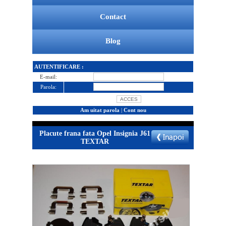
Contact
Blog
AUTENTIFICARE :
E-mail:
Parola:
Am uitat parola
|
Cont nou
Placute frana fata Opel Insignia J61
TEXTAR