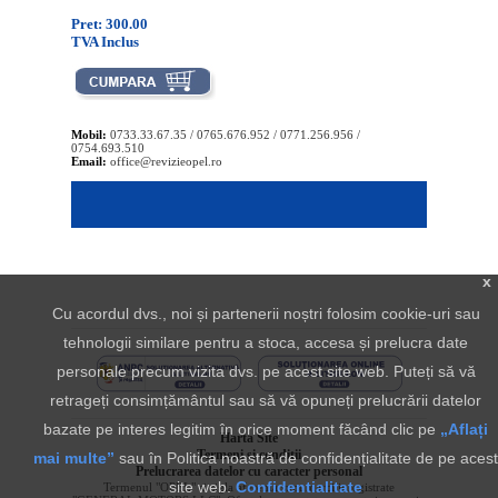
Pret: 300.00
TVA Inclus
Mobil:
0733.33.67.35 / 0765.676.952 / 0771.256.956 /
0754.693.510
Email:
office@revizieopel.ro
x
Cu acordul dvs., noi și partenerii noștri folosim cookie-uri sau
tehnologii similare pentru a stoca, accesa și prelucra date
personale precum vizita dvs. pe acest site web. Puteți să vă
retrageți consimțământul sau să vă opuneți prelucrării datelor
bazate pe interes legitim în orice moment făcând clic pe
„Aflați
Harta Site
Termeni si conditii
mai multe”
sau în Politica noastră de confidențialitate de pe acest
Prelucrarea datelor cu caracter personal
site web.
Confidentialitate
Termenul "OPEL" si sigla aferenta sunt marci inregistrate