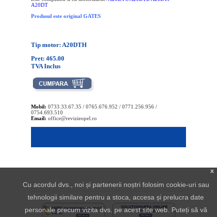
A20DT
Produsul este original GATES
Tip motor: A20DTH
Pret: 465.00
TVA Inclus
Mobil:
0733.33.67.35 / 0765.676.952 / 0771.256.956 /
0754.693.510
Email:
office@revizieopel.ro
x
Cu acordul dvs., noi și partenerii noștri folosim cookie-uri sau
tehnologii similare pentru a stoca, accesa și prelucra date
personale precum vizita dvs. pe acest site web. Puteți să vă