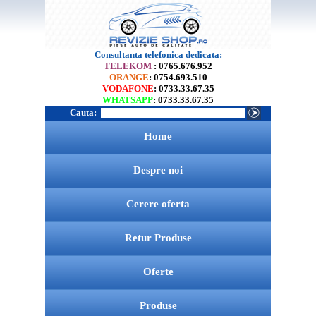
Consultanta telefonica dedicata:
TELEKOM
: 0765.676.952
ORANGE
: 0754.693.510
VODAFONE
: 0733.33.67.35
WHATSAPP
: 0733.33.67.35
Cauta:
Home
Despre noi
Cerere oferta
Retur Produse
Oferte
Produse