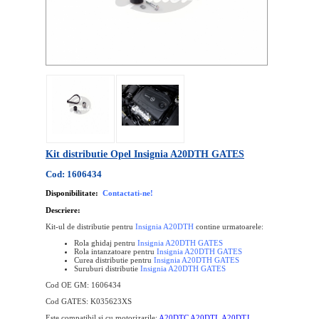
Kit distributie Opel Insignia A20DTH GATES
Cod: 1606434
Disponibilitate:
Contactati-ne!
Descriere:
Kit-ul de distributie pentru
Insignia A20DTH
contine urmatoarele:
Rola ghidaj pentru
Insignia A20DTH
GATES
Rola intanzatoare pentru
Insignia A20DTH
GATES
Curea distributie pentru
Insignia A20DTH
GATES
Suruburi distributie
Insignia A20DTH
GATES
Cod OE GM: 1606434
Cod GATES: K035623XS
Este compatibil si cu motorizarile:
A20DTC A20DTL A20DTJ